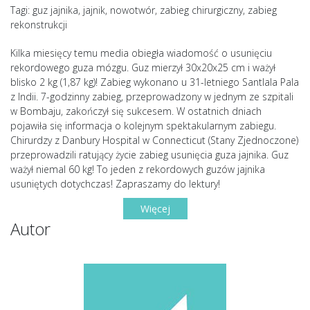
Tagi: guz jajnika, jajnik, nowotwór, zabieg chirurgiczny, zabieg
rekonstrukcji
Kilka miesięcy temu media obiegła wiadomość o usunięciu
rekordowego guza mózgu. Guz mierzył 30x20x25 cm i ważył
blisko 2 kg (1,87 kg)! Zabieg wykonano u 31-letniego Santlala Pala
z Indii. 7-godzinny zabieg, przeprowadzony w jednym ze szpitali
w Bombaju, zakończył się sukcesem. W ostatnich dniach
pojawiła się informacja o kolejnym spektakularnym zabiegu.
Chirurdzy z Danbury Hospital w Connecticut (Stany Zjednoczone)
przeprowadzili ratujący życie zabieg usunięcia guza jajnika. Guz
ważył niemal 60 kg! To jeden z rekordowych guzów jajnika
usuniętych dotychczas! Zapraszamy do lektury!
Więcej
Autor