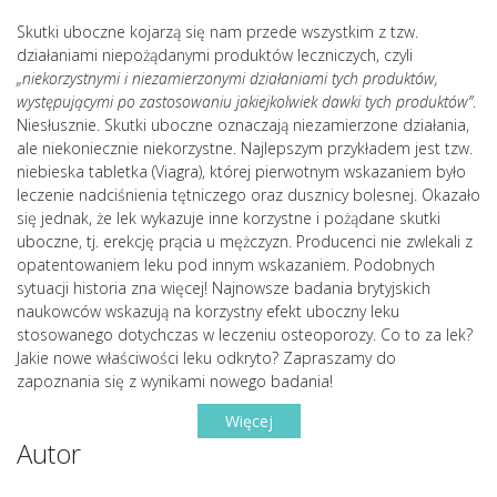
Skutki uboczne kojarzą się nam przede wszystkim z tzw.
działaniami niepożądanymi produktów leczniczych, czyli
„niekorzystnymi i niezamierzonymi działaniami tych produktów,
występującymi po zastosowaniu jakiejkolwiek dawki tych produktów”
.
Niesłusznie. Skutki uboczne oznaczają niezamierzone działania,
ale niekoniecznie niekorzystne. Najlepszym przykładem jest tzw.
niebieska tabletka (Viagra), której pierwotnym wskazaniem było
leczenie nadciśnienia tętniczego oraz dusznicy bolesnej. Okazało
się jednak, że lek wykazuje inne korzystne i pożądane skutki
uboczne, tj. erekcję prącia u mężczyzn. Producenci nie zwlekali z
opatentowaniem leku pod innym wskazaniem. Podobnych
sytuacji historia zna więcej! Najnowsze badania brytyjskich
naukowców wskazują na korzystny efekt uboczny leku
stosowanego dotychczas w leczeniu osteoporozy. Co to za lek?
Jakie nowe właściwości leku odkryto? Zapraszamy do
zapoznania się z wynikami nowego badania!
Więcej
Autor