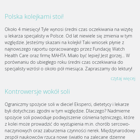
Polska kolejkami stoi!
Około 4 miesięcy! Tyle wynosi średni czas oczekiwania na wizytę
u lekarza specjalisty w Polsce. Od lat niewiele się zmienia w tym
względzie. Jesteśmy skazani na kolejki! Taki wniosek płynie z
najnowszego raportu opracowanego przez Fundację Watch
Health Care oraz firmę MAHTA. Miało być lepiej! Jest gorzej… W
porównaniu do ubiegłego roku średni czas oczekiwania do
specjalisty wzrósł o około pół miesiąca. Zapraszamy do lektury!
czytaj więcej
Kontrowersje wokół soli
Ograniczmy spożycie soli w diecie! Eksperci, dietetycy i lekarze
byli dotychczas zgodni w tym względzie. Dlaczego? Nadmierne
spożycie soli powoduje podwyższenie ciśnienia tętniczego, które
z kolei może prowadzić do wystąpienia m.in. chorób sercowo-
naczyniowych oraz zaburzenia czynności nerek. Międzynarodowy
zespół naukowców rzuca nowe światło na zalecane dzienne