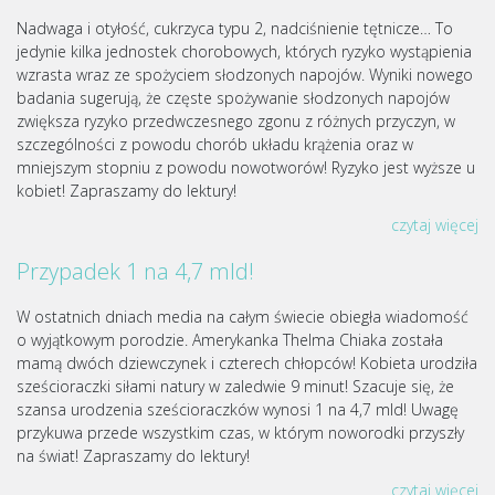
Nadwaga i otyłość, cukrzyca typu 2, nadciśnienie tętnicze… To
jedynie kilka jednostek chorobowych, których ryzyko wystąpienia
wzrasta wraz ze spożyciem słodzonych napojów. Wyniki nowego
badania sugerują, że częste spożywanie słodzonych napojów
zwiększa ryzyko przedwczesnego zgonu z różnych przyczyn, w
szczególności z powodu chorób układu krążenia oraz w
mniejszym stopniu z powodu nowotworów! Ryzyko jest wyższe u
kobiet! Zapraszamy do lektury!
czytaj więcej
Przypadek 1 na 4,7 mld!
W ostatnich dniach media na całym świecie obiegła wiadomość
o wyjątkowym porodzie. Amerykanka Thelma Chiaka została
mamą dwóch dziewczynek i czterech chłopców! Kobieta urodziła
sześcioraczki siłami natury w zaledwie 9 minut! Szacuje się, że
szansa urodzenia sześcioraczków wynosi 1 na 4,7 mld! Uwagę
przykuwa przede wszystkim czas, w którym noworodki przyszły
na świat! Zapraszamy do lektury!
czytaj więcej