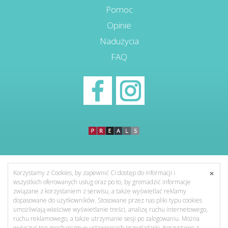
Pomoc
Opinie
Nadużycia
FAQ
Korzystamy z Cookies, by zapewnić Ci dostęp do informacji i
wszystkich oferowanych usług oraz po to, by gromadzić informacje
związane z korzystaniem z serwisu, a także wyświetlać reklamy
dopasowane do użytkowników. Stosowane przez nas pliki typu cookies
umożliwiają właściwe wyświetlanie treści, analizę ruchu internetowego,
ruchu reklamowego, a także utrzymanie sesji po zalogowaniu. Można
wyłączyć ten mechanizm w ustawieniach przeglądarki. Korzystanie z