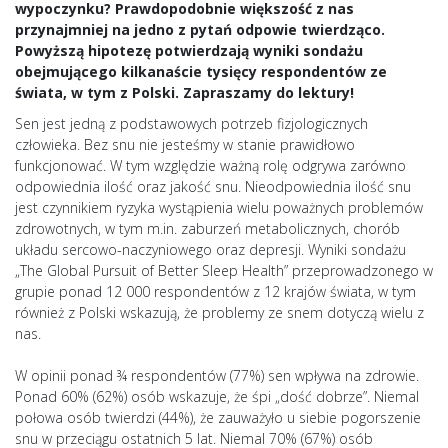
wypoczynku? Prawdopodobnie większość z nas
przynajmniej na jedno z pytań odpowie twierdząco.
Powyższą hipotezę potwierdzają wyniki sondażu
obejmującego kilkanaście tysięcy respondentów ze
świata, w tym z Polski. Zapraszamy do lektury!
Sen jest jedną z podstawowych potrzeb fizjologicznych
człowieka. Bez snu nie jesteśmy w stanie prawidłowo
funkcjonować. W tym względzie ważną rolę odgrywa zarówno
odpowiednia ilość oraz jakość snu. Nieodpowiednia ilość snu
jest czynnikiem ryzyka wystąpienia wielu poważnych problemów
zdrowotnych, w tym m.in. zaburzeń metabolicznych, chorób
układu sercowo-naczyniowego oraz depresji. Wyniki sondażu
„The Global Pursuit of Better Sleep Health” przeprowadzonego w
grupie ponad 12 000 respondentów z 12 krajów świata, w tym
również z Polski wskazują, że problemy ze snem dotyczą wielu z
nas.
W opinii ponad ¾ respondentów (77%) sen wpływa na zdrowie.
Ponad 60% (62%) osób wskazuje, że śpi „dość dobrze”. Niemal
połowa osób twierdzi (44%), że zauważyło u siebie pogorszenie
snu w przeciągu ostatnich 5 lat. Niemal 70% (67%) osób