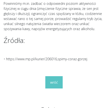
Powinniśmy m.in. zadbać o odpowiedni poziom aktywności
fizycznej w ciągu dnia (zmęczenie fizyczne sprawia, że sen jest
głębszy i dłuższy), ograniczyć czas spędzany w łóżku, codziennie
wstawać rano o tej samej porze, prowadzić regularny tryb życia,
unikać silnego natężenia światła wieczorem oraz unikać
spożywania kawy, napojów energetyzujących oraz alkoholu.
Źródła:
• https://www.mp.pl/kurier/206016,spimy-coraz-gorzej
wróć