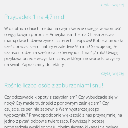
czytaj więcej
Przypadek 1 na 4,7 mld!
W ostatnich dniach media na całym świecie obiegła wiadomość
o wyjątkowym porodzie. Amerykanka Thelma Chiaka została
mamą dwóch dziewczynek i czterech chłopców! Kobieta urodziła
sześcioraczki siłami natury w zaledwie 9 minut! Szacuje się, że
szansa urodzenia sześcioraczków wynosi 1 na 4,7 mld! Uwagę
przykuwa przede wszystkim czas, w którym noworodki przyszły
na świat! Zapraszamy do lektury!
czytaj więcej
Rośnie liczba osób z zaburzeniami snu!
Czy odczuwacie kłopoty z zasypianiem? Czy wybudzacie się w
nocy? Czy macie trudności z ponownym zaśnięciem? Czy
czujecie, że sen nie zapewnia Wam wystarczającego
wypoczynku? Prawdopodobnie większość z nas przynajmniej na
jedno z pytań odpowie twierdząco. Powyższą hipotezę
potwierdzają wyniki sondażu obejmującego kilkanaście tysięcy