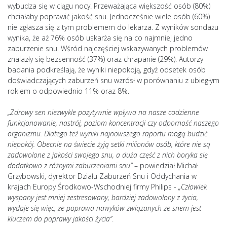
wybudza się w ciągu nocy. Przeważająca większość osób (80%)
chciałaby poprawić jakość snu. Jednocześnie wiele osób (60%)
nie zgłasza się z tym problemem do lekarza. Z wyników sondażu
wynika, że aż 76% osób uskarża się na co najmniej jedno
zaburzenie snu. Wśród najczęściej wskazywanych problemów
znalazły się bezsenność (37%) oraz chrapanie (29%). Autorzy
badania podkreślają, że wyniki niepokoją, gdyż odsetek osób
doświadczających zaburzeń snu wzrósł w porównaniu z ubiegłym
rokiem o odpowiednio 11% oraz 8%.
„Zdrowy sen niezwykle pozytywnie wpływa na nasze codzienne
funkcjonowanie, nastrój, poziom koncentracji czy odporność naszego
organizmu. Dlatego też wyniki najnowszego raportu mogą budzić
niepokój. Obecnie na świecie żyją setki milionów osób, które nie są
zadowolone z jakości swojego snu, a duża część z nich boryka się
dodatkowo z różnymi zaburzeniami snu”
– powiedział Michał
Grzybowski, dyrektor Działu Zaburzeń Snu i Oddychania w
krajach Europy Środkowo-Wschodniej firmy Philips -
„Człowiek
wyspany jest mniej zestresowany, bardziej zadowolony z życia,
wydaje się więc, że poprawa nawyków związanych ze snem jest
kluczem do poprawy jakości życia”
.