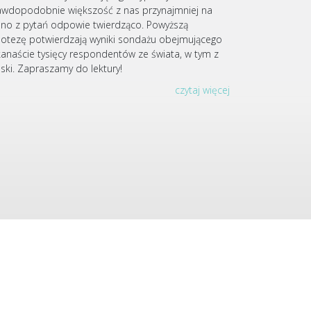
awdopodobnie większość z nas przynajmniej na
dno z pytań odpowie twierdząco. Powyższą
potezę potwierdzają wyniki sondażu obejmującego
lkanaście tysięcy respondentów ze świata, w tym z
lski. Zapraszamy do lektury!
czytaj więcej