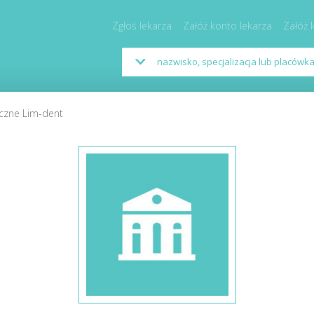
Zgłoś lekarza
Załóż konto lekarza
Załóż 
czne Lim-dent