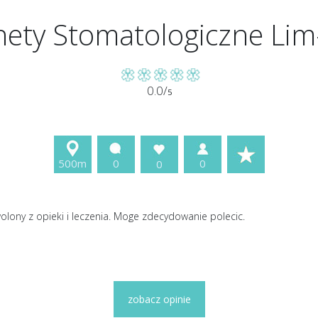
nety Stomatologiczne Lim
0.0/
5
500m
0
0
0
lony z opieki i leczenia. Moge zdecydowanie polecic.
zobacz opinie