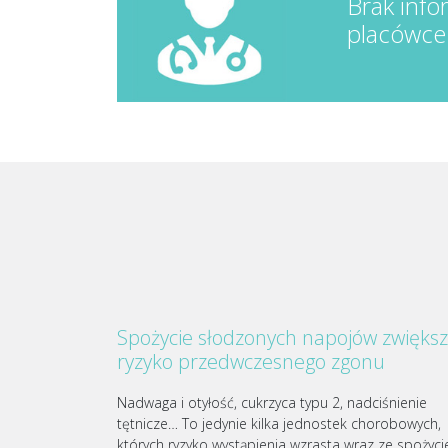
Brak info
placówce
Spożycie słodzonych napojów zwięks
ryzyko przedwczesnego zgonu
Nadwaga i otyłość, cukrzyca typu 2, nadciśnienie
tętnicze… To jedynie kilka jednostek chorobowych,
których ryzyko wystąpienia wzrasta wraz ze spożyc