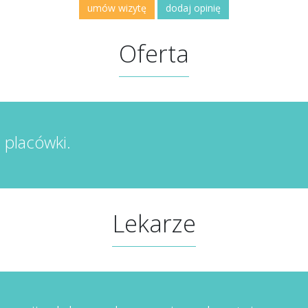
umów wizytę
dodaj opinię
Oferta
j placówki.
Lekarze