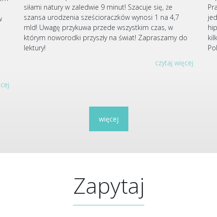
siłami natury w zaledwie 9 minut! Szacuje się, że
Pr
szansa urodzenia sześcioraczków wynosi 1 na 4,7
je
w
mld! Uwagę przykuwa przede wszystkim czas, w
hi
którym noworodki przyszły na świat! Zapraszamy do
ki
u
lektury!
Po
czytaj więcej
ęcej
więcej
Zapytaj