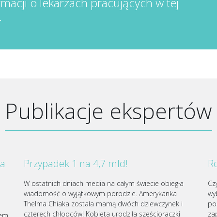
rmacji o lekarzach pracujących w tej
.
Publikacje ekspertów
za
Przypadek 1 na 4,7 mld!
Ro
W ostatnich dniach media na całym świecie obiegła
Cz
wiadomość o wyjątkowym porodzie. Amerykanka
wy
Thelma Chiaka została mamą dwóch dziewczynek i
po
czterech chłopców! Kobieta urodziła sześcioraczki
za
iem