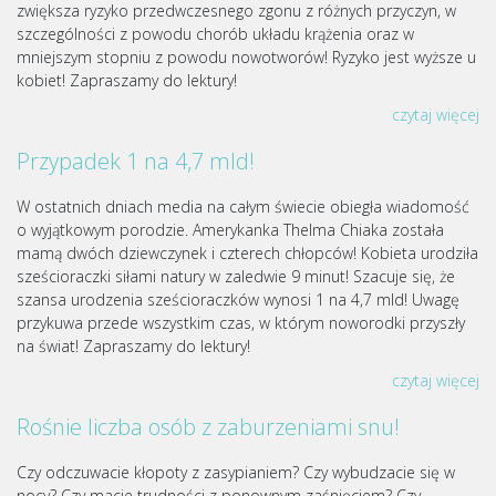
zwiększa ryzyko przedwczesnego zgonu z różnych przyczyn, w
szczególności z powodu chorób układu krążenia oraz w
mniejszym stopniu z powodu nowotworów! Ryzyko jest wyższe u
kobiet! Zapraszamy do lektury!
czytaj więcej
Przypadek 1 na 4,7 mld!
W ostatnich dniach media na całym świecie obiegła wiadomość
o wyjątkowym porodzie. Amerykanka Thelma Chiaka została
mamą dwóch dziewczynek i czterech chłopców! Kobieta urodziła
sześcioraczki siłami natury w zaledwie 9 minut! Szacuje się, że
szansa urodzenia sześcioraczków wynosi 1 na 4,7 mld! Uwagę
przykuwa przede wszystkim czas, w którym noworodki przyszły
na świat! Zapraszamy do lektury!
czytaj więcej
Rośnie liczba osób z zaburzeniami snu!
Czy odczuwacie kłopoty z zasypianiem? Czy wybudzacie się w
nocy? Czy macie trudności z ponownym zaśnięciem? Czy