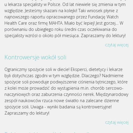
u lekarza specjalisty w Polsce. Od lat niewiele się zmienia w tym
względzie. Jesteśmy skazani na kolejki! Taki wniosek płynie z
najnowszego raportu opracowanego przez Fundację Watch
Health Care oraz firmę MAHTA. Miało być lepiej! Jest gorzej… W
porównaniu do ubiegłego roku średni czas oczekiwania do
specjalisty wzrósł o około pół miesiąca. Zapraszamy do lektury!
czytaj więcej
Kontrowersje wokół soli
Ograniczmy spożycie soli w diecie! Eksperci, dietetycy i lekarze
byli dotychczas zgodni w tym względzie. Dlaczego? Nadmierne
spożycie soli powoduje podwyższenie ciśnienia tętniczego, które
z kolei może prowadzić do wystąpienia m.in. chorób sercowo-
naczyniowych oraz zaburzenia czynności nerek. Międzynarodowy
zespół naukowców rzuca nowe światło na zalecane dzienne
spożycie soli. Uwaga - wyniki badania są kontrowersyjne!
Zapraszamy do lektury!
czytaj więcej