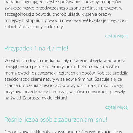
badania sugerują, że częste spożywanie słodzonych napojów
zwiększa ryzyko przedwczesnego zgonu z różnych przyczyn, w
szczególności z powodu chorób układu krążenia oraz w
mniejszym stopniu z powodu nowotworów! Ryzyko jest wyższe u
kobiet! Zapraszamy do lektury!
czytaj więcej
Przypadek 1 na 4,7 mld!
W ostatnich dniach media na całym świecie obiegła wiadomość
o wyjątkowym porodzie. Amerykanka Thelma Chiaka została
mamą dwóch dziewczynek i czterech chłopców! Kobieta urodziła
sześcioraczki siłami natury w zaledwie 9 minut! Szacuje się, że
szansa urodzenia sześcioraczków wynosi 1 na 4,7 mld! Uwagę
przykuwa przede wszystkim czas, w którym noworodki przyszły
na świat! Zapraszamy do lektury!
czytaj więcej
Rośnie liczba osób z zaburzeniami snu!
Czy odczuwacie kłopoty z zasypianiem? Czy wybudzacie się w