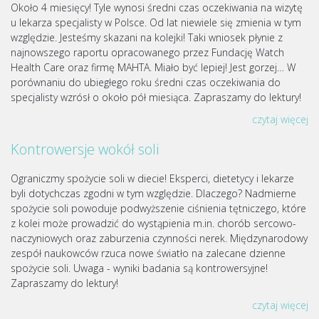
Około 4 miesięcy! Tyle wynosi średni czas oczekiwania na wizytę
u lekarza specjalisty w Polsce. Od lat niewiele się zmienia w tym
względzie. Jesteśmy skazani na kolejki! Taki wniosek płynie z
najnowszego raportu opracowanego przez Fundację Watch
Health Care oraz firmę MAHTA. Miało być lepiej! Jest gorzej… W
porównaniu do ubiegłego roku średni czas oczekiwania do
specjalisty wzrósł o około pół miesiąca. Zapraszamy do lektury!
czytaj więcej
Kontrowersje wokół soli
Ograniczmy spożycie soli w diecie! Eksperci, dietetycy i lekarze
byli dotychczas zgodni w tym względzie. Dlaczego? Nadmierne
spożycie soli powoduje podwyższenie ciśnienia tętniczego, które
z kolei może prowadzić do wystąpienia m.in. chorób sercowo-
naczyniowych oraz zaburzenia czynności nerek. Międzynarodowy
zespół naukowców rzuca nowe światło na zalecane dzienne
spożycie soli. Uwaga - wyniki badania są kontrowersyjne!
Zapraszamy do lektury!
czytaj więcej