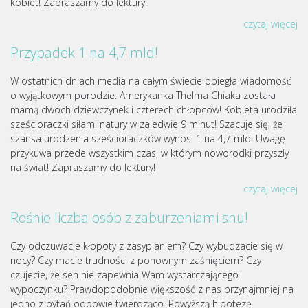
kobiet! Zapraszamy do lektury!
czytaj więcej
Przypadek 1 na 4,7 mld!
W ostatnich dniach media na całym świecie obiegła wiadomość
o wyjątkowym porodzie. Amerykanka Thelma Chiaka została
mamą dwóch dziewczynek i czterech chłopców! Kobieta urodziła
sześcioraczki siłami natury w zaledwie 9 minut! Szacuje się, że
szansa urodzenia sześcioraczków wynosi 1 na 4,7 mld! Uwagę
przykuwa przede wszystkim czas, w którym noworodki przyszły
na świat! Zapraszamy do lektury!
czytaj więcej
Rośnie liczba osób z zaburzeniami snu!
Czy odczuwacie kłopoty z zasypianiem? Czy wybudzacie się w
nocy? Czy macie trudności z ponownym zaśnięciem? Czy
czujecie, że sen nie zapewnia Wam wystarczającego
wypoczynku? Prawdopodobnie większość z nas przynajmniej na
jedno z pytań odpowie twierdząco. Powyższą hipotezę