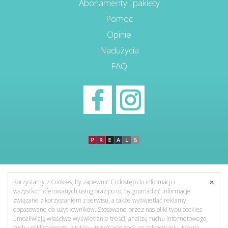
Abonamenty i pakiety
Pomoc
Opinie
Nadużycia
FAQ
Korzystamy z Cookies, by zapewnić Ci dostęp do informacji i
wszystkich oferowanych usług oraz po to, by gromadzić informacje
związane z korzystaniem z serwisu, a także wyświetlać reklamy
dopasowane do użytkowników. Stosowane przez nas pliki typu cookies
umożliwiają właściwe wyświetlanie treści, analizę ruchu internetowego,
ruchu reklamowego, a także utrzymanie sesji po zalogowaniu. Można