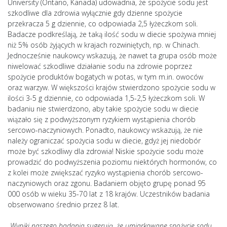
University (Ontario, Kanada) udowadnia, że spożycie sodu jest
szkodliwe dla zdrowia wyłącznie gdy dzienne spożycie
przekracza 5 g dziennie, co odpowiada 2,5 łyżeczkom soli.
Badacze podkreślają, że taką ilość sodu w diecie spożywa mniej
niż 5% osób żyjących w krajach rozwiniętych, np. w Chinach.
Jednocześnie naukowcy wskazują, że nawet ta grupa osób może
niwelować szkodliwe działanie sodu na zdrowie poprzez
spożycie produktów bogatych w potas, w tym m.in. owoców
oraz warzyw. W większości krajów stwierdzono spożycie sodu w
ilości 3-5 g dziennie, co odpowiada 1,5-2,5 łyżeczkom soli. W
badaniu nie stwierdzono, aby takie spożycie sodu w diecie
wiązało się z podwyższonym ryzykiem wystąpienia chorób
sercowo-naczyniowych. Ponadto, naukowcy wskazują, że nie
należy ograniczać spożycia sodu w diecie, gdyż jej niedobór
może być szkodliwy dla zdrowia! Niskie spożycie sodu może
prowadzić do podwyższenia poziomu niektórych hormonów, co
z kolei może zwiększać ryzyko wystąpienia chorób sercowo-
naczyniowych oraz zgonu. Badaniem objęto grupę ponad 95
000 osób w wieku 35-70 lat z 18 krajów. Uczestników badania
obserwowano średnio przez 8 lat.
„Wyniki naszego badania sugerują, że umiarkowane spożycie sodu