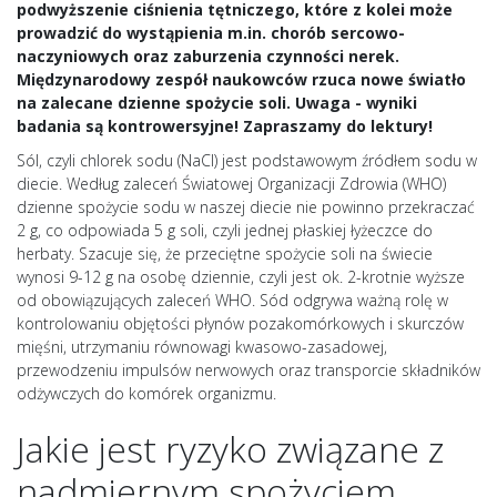
podwyższenie ciśnienia tętniczego, które z kolei może
prowadzić do wystąpienia m.in. chorób sercowo-
naczyniowych oraz zaburzenia czynności nerek.
Międzynarodowy zespół naukowców rzuca nowe światło
na zalecane dzienne spożycie soli. Uwaga - wyniki
badania są kontrowersyjne! Zapraszamy do lektury!
Sól, czyli chlorek sodu (NaCl) jest podstawowym źródłem sodu w
diecie. Według zaleceń Światowej Organizacji Zdrowia (WHO)
dzienne spożycie sodu w naszej diecie nie powinno przekraczać
2 g, co odpowiada 5 g soli, czyli jednej płaskiej łyżeczce do
herbaty. Szacuje się, że przeciętne spożycie soli na świecie
wynosi 9-12 g na osobę dziennie, czyli jest ok. 2-krotnie wyższe
od obowiązujących zaleceń WHO. Sód odgrywa ważną rolę w
kontrolowaniu objętości płynów pozakomórkowych i skurczów
mięśni, utrzymaniu równowagi kwasowo-zasadowej,
przewodzeniu impulsów nerwowych oraz transporcie składników
odżywczych do komórek organizmu.
Jakie jest ryzyko związane z
nadmiernym spożyciem