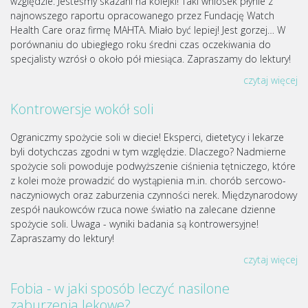
względzie. Jesteśmy skazani na kolejki! Taki wniosek płynie z
najnowszego raportu opracowanego przez Fundację Watch
Health Care oraz firmę MAHTA. Miało być lepiej! Jest gorzej… W
porównaniu do ubiegłego roku średni czas oczekiwania do
specjalisty wzrósł o około pół miesiąca. Zapraszamy do lektury!
czytaj więcej
Kontrowersje wokół soli
Ograniczmy spożycie soli w diecie! Eksperci, dietetycy i lekarze
byli dotychczas zgodni w tym względzie. Dlaczego? Nadmierne
spożycie soli powoduje podwyższenie ciśnienia tętniczego, które
z kolei może prowadzić do wystąpienia m.in. chorób sercowo-
naczyniowych oraz zaburzenia czynności nerek. Międzynarodowy
zespół naukowców rzuca nowe światło na zalecane dzienne
spożycie soli. Uwaga - wyniki badania są kontrowersyjne!
Zapraszamy do lektury!
czytaj więcej
Fobia - w jaki sposób leczyć nasilone
zaburzenia lękowe?