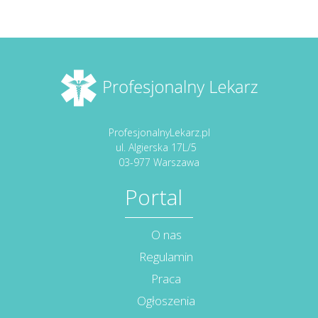
ProfesjonalnyLekarz.pl
ul. Algierska 17L/5
03-977 Warszawa
Portal
O nas
Regulamin
Praca
Ogłoszenia