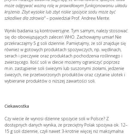
może odgrywać ważną rolę w prawidłowym funkcjonowaniu układu
krążenia. Zbyt wysokie lub zbyt niskie spożycie sodu może być
szkodliwe dla zdrowia”
– powiedział Prof. Andrew Mente.
Wyniki badania są kontrowersyjne. Tym samym, należy stosować
się do obowiązujących zaleceń WHO. Zachowajmy umiar! Nie
przekraczajmy 5 g soli dziennie. Pamiętajmy, że sól znajduje się
również w gotowych produktach spożywczych, np. wędlinach,
serach i pieczywie oraz produktach pochodzenia roślinnego i
zwierzęcego. Ilość soli w diecie możemy ograniczyć poprzez
m.in. zastąpienie soli świeżymi lub suszonymi ziołami, jedzenie
świeżych, nie przetworzonych produktów oraz czytanie ulotek i
wybieranie produktów o niższej zawartości soli.
Ciekawostka
Czy wiecie ile wynosi dzienne spożycie soli w Polsce? Z
dostępnych danych wynika, że przeciętny Polak spożywa ok. 12–
15 g soli dziennie, czyli nawet 3-krotnie więcej niż maksymalna