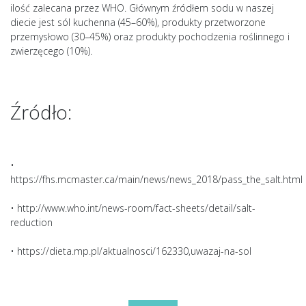
ilość zalecana przez WHO. Głównym źródłem sodu w naszej
diecie jest sól kuchenna (45–60%), produkty przetworzone
przemysłowo (30–45%) oraz produkty pochodzenia roślinnego i
zwierzęcego (10%).
Źródło:
•
https://fhs.mcmaster.ca/main/news/news_2018/pass_the_salt.html
• http://www.who.int/news-room/fact-sheets/detail/salt-
reduction
• https://dieta.mp.pl/aktualnosci/162330,uwazaj-na-sol