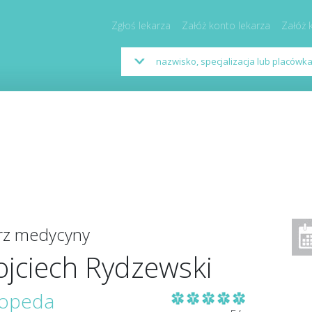
Zgłoś lekarza
Załóż konto lekarza
Załóż 
arz medycyny
jciech Rydzewski
topeda