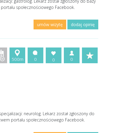
lizacji: gastrolog. Lekarz został zgłoszony do bazy
m portalu społecznościowego Facebook.
umów wizytę
dodaj opinię
500m
0
0
0
cjalizacji: neurolog. Lekarz został zgłoszony do
ictwem portalu społecznościowego Facebook.