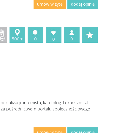
umów wizytę
dodaj opinię
500m
0
0
0
jalizacji: internista, kardiolog. Lekarz został
a za pośrednictwem portalu społecznościowego
umów wizytę
dodaj opinię