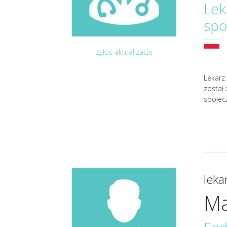
Lek
spo
zgłoś aktualizację
Lekarz 
został
społec
lek
Ma