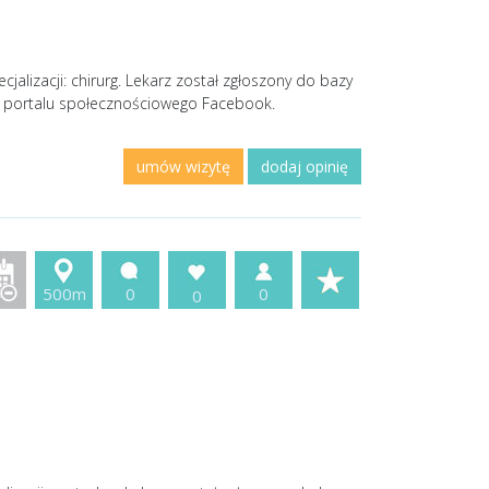
jalizacji: chirurg. Lekarz został zgłoszony do bazy
m portalu społecznościowego Facebook.
umów wizytę
dodaj opinię
500m
0
0
0