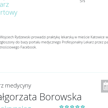
5/
5
arz
rtowy
Wojciech Rydzewski prowadzi praktykę lekarską w mieście Katowice w s
 zgłoszony do bazy portalu medycznego Profesjonalny Lekarz przez p
znościowego Facebook.
arz medycyny
łgorzata Borowska