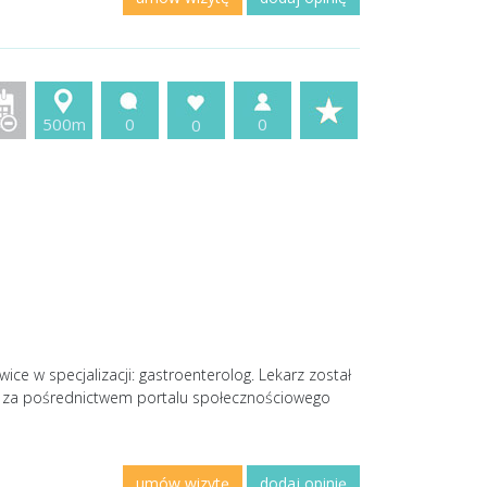
500m
0
0
0
e w specjalizacji: gastroenterolog. Lekarz został
a za pośrednictwem portalu społecznościowego
umów wizytę
dodaj opinię