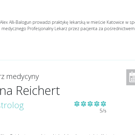
Alex Alli-Balogun prowadzi praktykę lekarską w mieście Katowice w spec
u medycznego Profesjonalny Lekarz przez pacjenta za pośrednictwe
arz medycyny
ina Reichert
trolog
5/
5