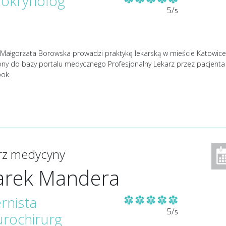
okrynolog
5/
5
 Małgorzata Borowska prowadzi praktykę lekarską w mieście Katowice w
ony do bazy portalu medycznego Profesjonalny Lekarz przez pacjent
ok.
arz medycyny
rek Mandera
ernista
5/
5
rochirurg