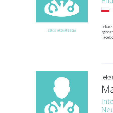
End
Lekarz
zgłoś aktualizację
zgłosz
Facebo
lek
Ma
Int
Neu