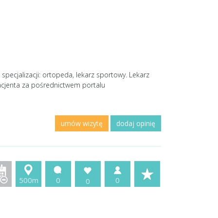
pecjalizacji: ortopeda, lekarz sportowy. Lekarz
acjenta za pośrednictwem portalu
umów wizytę
dodaj opinię
500m
0
0
0