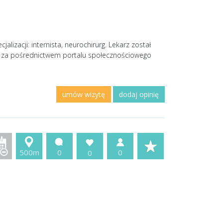
izacji: internista, neurochirurg. Lekarz został
a za pośrednictwem portalu społecznościowego
umów wizytę
dodaj opinię
500m
0
0
0