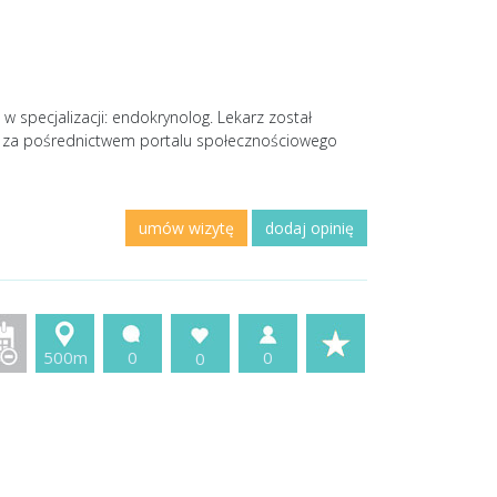
 specjalizacji: endokrynolog. Lekarz został
a za pośrednictwem portalu społecznościowego
umów wizytę
dodaj opinię
500m
0
0
0