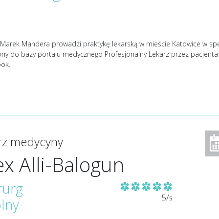
Marek Mandera prowadzi praktykę lekarską w mieście Katowice w specjal
ony do bazy portalu medycznego Profesjonalny Lekarz przez pacjent
ok.
arz medycyny
ex Alli-Balogun
rurg
5/
5
lny