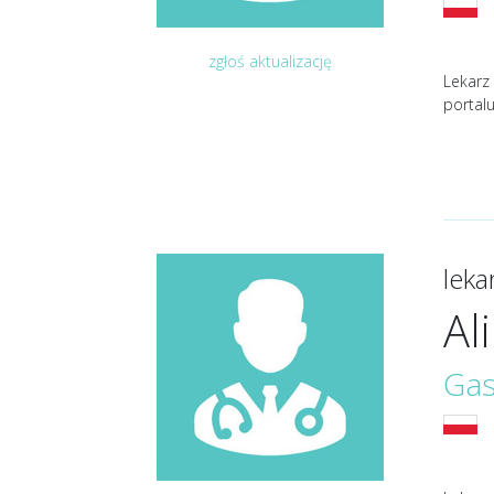
zgłoś aktualizację
Lekarz 
portal
lek
Al
Gas