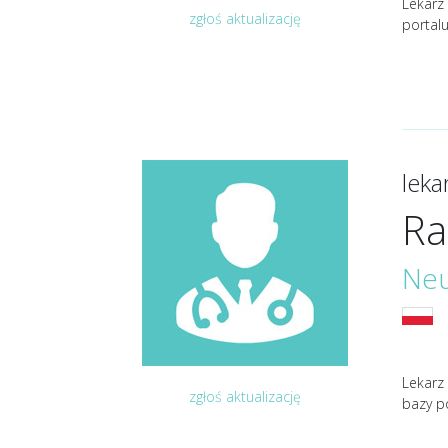
Lekarz 
zgłoś aktualizację
portal
lek
Ra
Neu
Lekarz
zgłoś aktualizację
bazy p