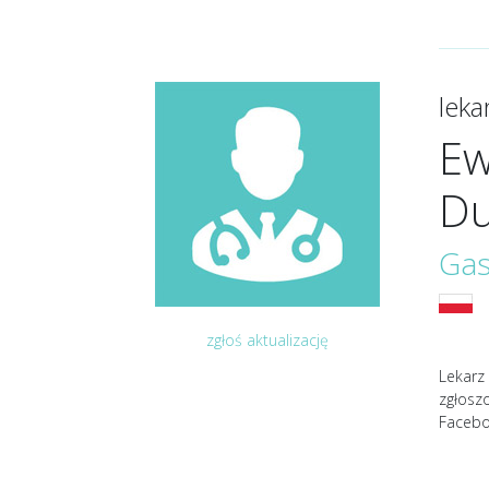
lek
Ew
Du
Gas
zgłoś aktualizację
Lekarz
zgłosz
Facebo