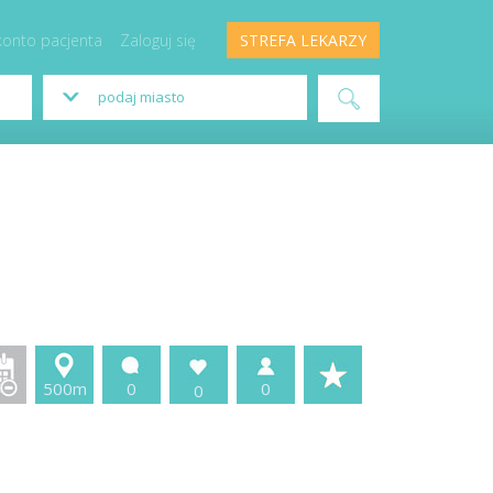
konto pacjenta
Zaloguj się
STREFA LEKARZY
500m
0
0
0