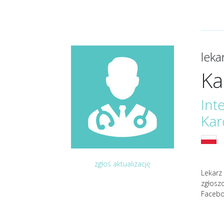
lek
Ka
Int
Kar
zgłoś aktualizację
Lekarz 
zgłosz
Facebo