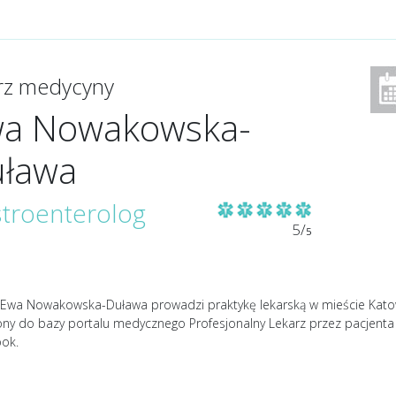
arz medycyny
a Nowakowska-
ława
troenterolog
5/
5
 Ewa Nowakowska-Duława prowadzi praktykę lekarską w mieście Katowic
ony do bazy portalu medycznego Profesjonalny Lekarz przez pacjent
ok.