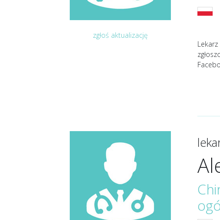
zgłoś aktualizację
Lekarz 
zgłosz
Facebo
lek
Al
Chi
ogó