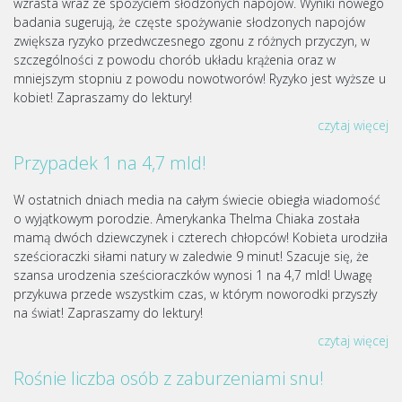
wzrasta wraz ze spożyciem słodzonych napojów. Wyniki nowego
badania sugerują, że częste spożywanie słodzonych napojów
zwiększa ryzyko przedwczesnego zgonu z różnych przyczyn, w
szczególności z powodu chorób układu krążenia oraz w
mniejszym stopniu z powodu nowotworów! Ryzyko jest wyższe u
kobiet! Zapraszamy do lektury!
czytaj więcej
Przypadek 1 na 4,7 mld!
W ostatnich dniach media na całym świecie obiegła wiadomość
o wyjątkowym porodzie. Amerykanka Thelma Chiaka została
mamą dwóch dziewczynek i czterech chłopców! Kobieta urodziła
sześcioraczki siłami natury w zaledwie 9 minut! Szacuje się, że
szansa urodzenia sześcioraczków wynosi 1 na 4,7 mld! Uwagę
przykuwa przede wszystkim czas, w którym noworodki przyszły
na świat! Zapraszamy do lektury!
czytaj więcej
Rośnie liczba osób z zaburzeniami snu!