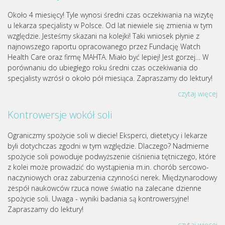
Około 4 miesięcy! Tyle wynosi średni czas oczekiwania na wizytę
u lekarza specjalisty w Polsce. Od lat niewiele się zmienia w tym
względzie. Jesteśmy skazani na kolejki! Taki wniosek płynie z
najnowszego raportu opracowanego przez Fundację Watch
Health Care oraz firmę MAHTA. Miało być lepiej! Jest gorzej… W
porównaniu do ubiegłego roku średni czas oczekiwania do
specjalisty wzrósł o około pół miesiąca. Zapraszamy do lektury!
czytaj więcej
Kontrowersje wokół soli
Ograniczmy spożycie soli w diecie! Eksperci, dietetycy i lekarze
byli dotychczas zgodni w tym względzie. Dlaczego? Nadmierne
spożycie soli powoduje podwyższenie ciśnienia tętniczego, które
z kolei może prowadzić do wystąpienia m.in. chorób sercowo-
naczyniowych oraz zaburzenia czynności nerek. Międzynarodowy
zespół naukowców rzuca nowe światło na zalecane dzienne
spożycie soli. Uwaga - wyniki badania są kontrowersyjne!
Zapraszamy do lektury!
czytaj więcej