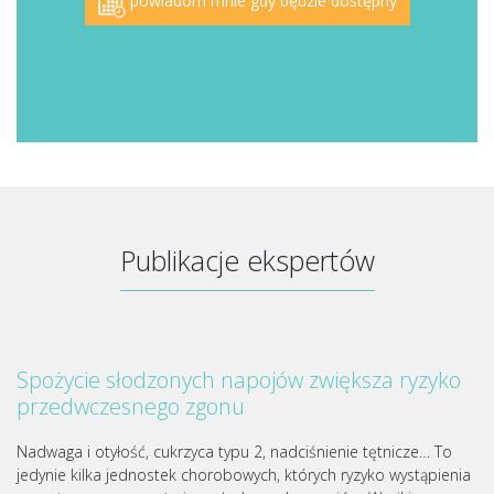
powiadom mnie gdy będzie dostępny
Publikacje ekspertów
Spożycie słodzonych napojów zwiększa ryzyko
przedwczesnego zgonu
Nadwaga i otyłość, cukrzyca typu 2, nadciśnienie tętnicze… To
jedynie kilka jednostek chorobowych, których ryzyko wystąpienia