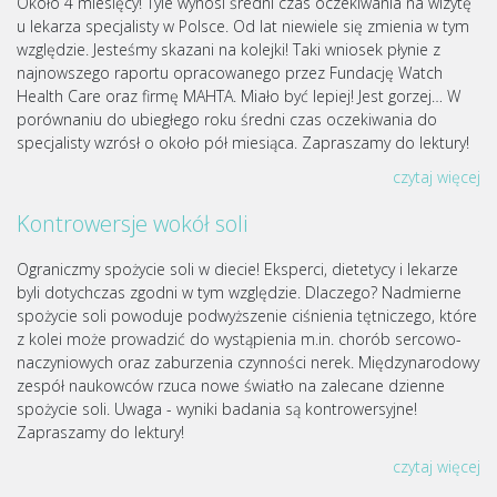
Około 4 miesięcy! Tyle wynosi średni czas oczekiwania na wizytę
u lekarza specjalisty w Polsce. Od lat niewiele się zmienia w tym
względzie. Jesteśmy skazani na kolejki! Taki wniosek płynie z
najnowszego raportu opracowanego przez Fundację Watch
Health Care oraz firmę MAHTA. Miało być lepiej! Jest gorzej… W
porównaniu do ubiegłego roku średni czas oczekiwania do
specjalisty wzrósł o około pół miesiąca. Zapraszamy do lektury!
czytaj więcej
Kontrowersje wokół soli
Ograniczmy spożycie soli w diecie! Eksperci, dietetycy i lekarze
byli dotychczas zgodni w tym względzie. Dlaczego? Nadmierne
spożycie soli powoduje podwyższenie ciśnienia tętniczego, które
z kolei może prowadzić do wystąpienia m.in. chorób sercowo-
naczyniowych oraz zaburzenia czynności nerek. Międzynarodowy
zespół naukowców rzuca nowe światło na zalecane dzienne
spożycie soli. Uwaga - wyniki badania są kontrowersyjne!
Zapraszamy do lektury!
czytaj więcej