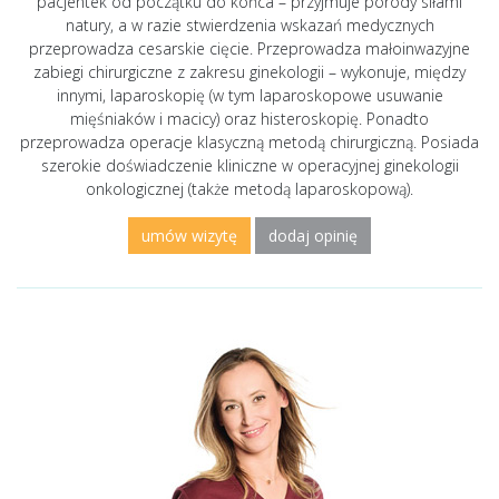
pacjentek od początku do końca – przyjmuje porody siłami
natury, a w razie stwierdzenia wskazań medycznych
przeprowadza cesarskie cięcie. Przeprowadza małoinwazyjne
zabiegi chirurgiczne z zakresu ginekologii – wykonuje, między
innymi, laparoskopię (w tym laparoskopowe usuwanie
mięśniaków i macicy) oraz histeroskopię. Ponadto
przeprowadza operacje klasyczną metodą chirurgiczną. Posiada
szerokie doświadczenie kliniczne w operacyjnej ginekologii
onkologicznej (także metodą laparoskopową).
umów wizytę
dodaj opinię