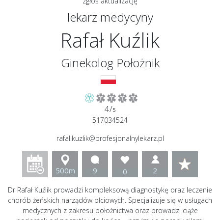
zgłoś aktualizację
lekarz medycyny
Rafał Kuźlik
Ginekolog Położnik
4/
5
517034524
rafal.kuzlik@profesjonalnylekarz.pl
500m
9
2
0
Dr Rafał Kuźlik prowadzi kompleksową diagnostykę oraz leczenie
chorób żeńskich narządów płciowych. Specjalizuje się w usługach
medycznych z zakresu położnictwa oraz prowadzi ciąże