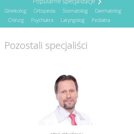
Popularne specjalizacje
Ginekolog
Ortopeda
Stomatolog
Dermatolog
Chirurg
Psychiatra
Laryngolog
Pediatra
Pozostali specjaliści