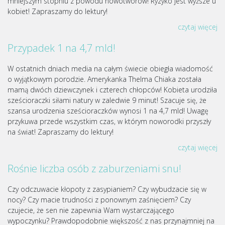
mniejszym stopniu z powodu nowotworów! Ryzyko jest wyższe u
kobiet! Zapraszamy do lektury!
czytaj więcej
Przypadek 1 na 4,7 mld!
W ostatnich dniach media na całym świecie obiegła wiadomość
o wyjątkowym porodzie. Amerykanka Thelma Chiaka została
mamą dwóch dziewczynek i czterech chłopców! Kobieta urodziła
sześcioraczki siłami natury w zaledwie 9 minut! Szacuje się, że
szansa urodzenia sześcioraczków wynosi 1 na 4,7 mld! Uwagę
przykuwa przede wszystkim czas, w którym noworodki przyszły
na świat! Zapraszamy do lektury!
czytaj więcej
Rośnie liczba osób z zaburzeniami snu!
Czy odczuwacie kłopoty z zasypianiem? Czy wybudzacie się w
nocy? Czy macie trudności z ponownym zaśnięciem? Czy
czujecie, że sen nie zapewnia Wam wystarczającego
wypoczynku? Prawdopodobnie większość z nas przynajmniej na