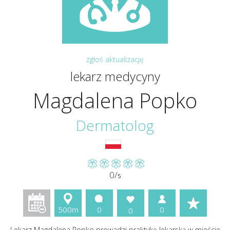
zgłoś aktualizację
lekarz medycyny
Magdalena Popko
Dermatolog
0/
5
500m
0
0
0
Lekarz Magdalena Popko prowadzi praktykę lekarską w mieście