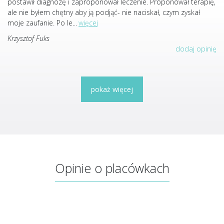
postawił diagnozę i zaproponował leczenie. Proponował terapię,
ale nie byłem chętny aby ją podjąć- nie naciskał, czym zyskał
moje zaufanie. Po le
...
więcej
Krzysztof Fuks
dodaj opinię
pokaż więcej
Opinie o placówkach