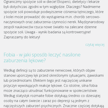
Ograniczmy spożycie soli w diecie! Eksperci, dietetycy i lekarze
byli dotychczas zgodni w tym względzie. Dlaczego? Nadmierne
spożycie soli powoduje podwyższenie ciśnienia tętniczego, które
z kolei może prowadzić do wystąpienia m.in. chorób sercowo-
naczyniowych oraz zaburzenia czynności nerek. Międzynarodowy
zespół naukowców rzuca nowe światło na zalecane dzienne
spożycie soli. Uwaga - wyniki badania są kontrowersyjne!
Zapraszamy do lektury!
czytaj więcej
Fobia - w jaki sposób leczyć nasilone
zaburzenia lękowe?
Według definicji są to zaburzenie nerwicowe, których objaw
stanowi uporczywy lęk przed określonymi sytuacjami, zjawiskami
lub przedmiotami. Efektem tego jest najczęściej unikanie
przyczyn wywołujących reakcje lękowe. Co istotne, silna fobia
może znacząco utrudniać funkcjonowanie w społeczeństwie.
Według statystyk rozmaite fobie dotykają średnio co dziesiątej
osoby na całym świecie i zaraz po depresji są jednym z
najczęstszych zaburzeń psychicznych. Znacznie częściej dotykają