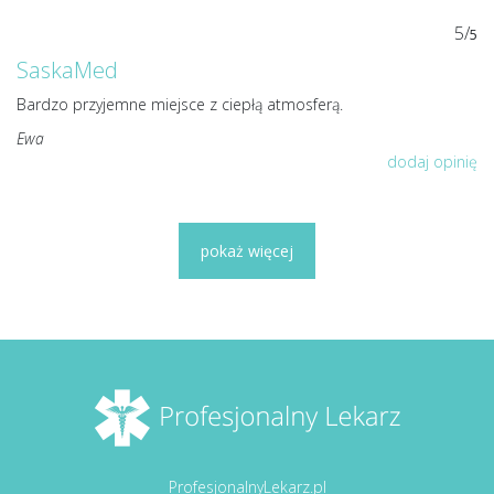
5/
5
SaskaMed
Bardzo przyjemne miejsce z ciepłą atmosferą.
Ewa
dodaj opinię
pokaż więcej
ProfesjonalnyLekarz.pl