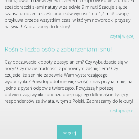
mamą dwóch dziewczynek i czterech chłopców! Kobieta urodziła
sześcioraczki siłami natury w zaledwie 9 minut! Szacuje się, że
szansa urodzenia sześcioraczków wynosi 1 na 4,7 mld! Uwagę
przykuwa przede wszystkim czas, w którym noworodki przyszły
na świat! Zapraszamy do lektury!
czytaj więcej
Rośnie liczba osób z zaburzeniami snu!
Czy odczuwacie kłopoty z zasypianiem? Czy wybudzacie się w
nocy? Czy macie trudności z ponownym zaśnięciem? Czy
czujecie, że sen nie zapewnia Wam wystarczającego
wypoczynku? Prawdopodobnie większość z nas przynajmniej na
jedno z pytań odpowie twierdząco. Powyższą hipotezę
potwierdzają wyniki sondażu obejmującego kilkanaście tysięcy
respondentów ze świata, w tym z Polski. Zapraszamy do lektury!
czytaj więcej
więcej