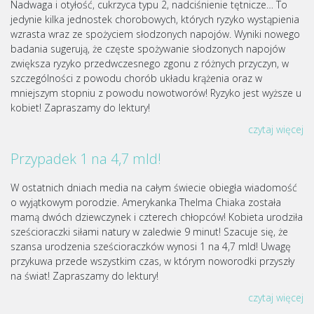
Nadwaga i otyłość, cukrzyca typu 2, nadciśnienie tętnicze… To
jedynie kilka jednostek chorobowych, których ryzyko wystąpienia
wzrasta wraz ze spożyciem słodzonych napojów. Wyniki nowego
badania sugerują, że częste spożywanie słodzonych napojów
zwiększa ryzyko przedwczesnego zgonu z różnych przyczyn, w
szczególności z powodu chorób układu krążenia oraz w
mniejszym stopniu z powodu nowotworów! Ryzyko jest wyższe u
kobiet! Zapraszamy do lektury!
czytaj więcej
Przypadek 1 na 4,7 mld!
W ostatnich dniach media na całym świecie obiegła wiadomość
o wyjątkowym porodzie. Amerykanka Thelma Chiaka została
mamą dwóch dziewczynek i czterech chłopców! Kobieta urodziła
sześcioraczki siłami natury w zaledwie 9 minut! Szacuje się, że
szansa urodzenia sześcioraczków wynosi 1 na 4,7 mld! Uwagę
przykuwa przede wszystkim czas, w którym noworodki przyszły
na świat! Zapraszamy do lektury!
czytaj więcej