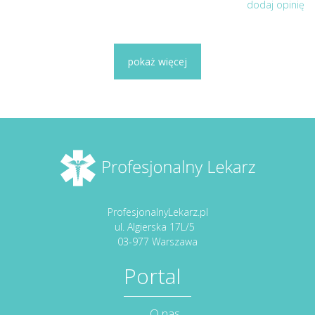
dodaj opinię
pokaż więcej
ProfesjonalnyLekarz.pl
ul. Algierska 17L/5
03-977 Warszawa
Portal
O nas