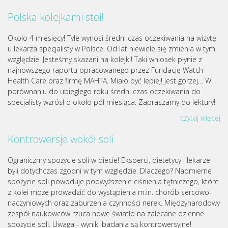
Polska kolejkami stoi!
Około 4 miesięcy! Tyle wynosi średni czas oczekiwania na wizytę
u lekarza specjalisty w Polsce. Od lat niewiele się zmienia w tym
względzie. Jesteśmy skazani na kolejki! Taki wniosek płynie z
najnowszego raportu opracowanego przez Fundację Watch
Health Care oraz firmę MAHTA. Miało być lepiej! Jest gorzej… W
porównaniu do ubiegłego roku średni czas oczekiwania do
specjalisty wzrósł o około pół miesiąca. Zapraszamy do lektury!
czytaj więcej
Kontrowersje wokół soli
Ograniczmy spożycie soli w diecie! Eksperci, dietetycy i lekarze
byli dotychczas zgodni w tym względzie. Dlaczego? Nadmierne
spożycie soli powoduje podwyższenie ciśnienia tętniczego, które
z kolei może prowadzić do wystąpienia m.in. chorób sercowo-
naczyniowych oraz zaburzenia czynności nerek. Międzynarodowy
zespół naukowców rzuca nowe światło na zalecane dzienne
spożycie soli. Uwaga - wyniki badania są kontrowersyjne!