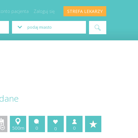
konto pacjenta
Zaloguj się
STREFA LEKARZY
 dane
500m
0
0
0