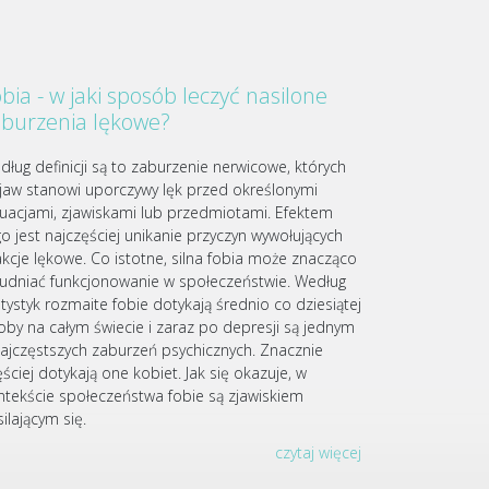
bia - w jaki sposób leczyć nasilone
aburzenia lękowe?
dług definicji są to zaburzenie nerwicowe, których
jaw stanowi uporczywy lęk przed określonymi
tuacjami, zjawiskami lub przedmiotami. Efektem
go jest najczęściej unikanie przyczyn wywołujących
akcje lękowe. Co istotne, silna fobia może znacząco
rudniać funkcjonowanie w społeczeństwie. Według
atystyk rozmaite fobie dotykają średnio co dziesiątej
oby na całym świecie i zaraz po depresji są jednym
najczęstszych zaburzeń psychicznych. Znacznie
ściej dotykają one kobiet. Jak się okazuje, w
ntekście społeczeństwa fobie są zjawiskiem
ilającym się.
czytaj więcej