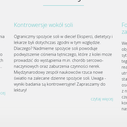
Kontrowersje wokół soli
Fo
z
nia
Ograniczmy spożycie soli w diecie! Eksperci, dietetycy i
lekarze byli dotychczas zgodni w tym względzie.
We
Dlaczego? Nadmierne spożycie soli powoduje
ob
go
podwyższenie ciśnienia tętniczego, które z kolei może
sy
th
prowadzić do wystąpienia m.in. chorób sercowo-
te
j…
naczyniowych oraz zaburzenia czynności nerek.
re
Międzynarodowy zespół naukowców rzuca nowe
ut
światło na zalecane dzienne spożycie soli. Uwaga -
st
wyniki badania są kontrowersyjne! Zapraszamy do
os
lektury!
z 
ęcej
czę
czytaj więcej
ko
nas