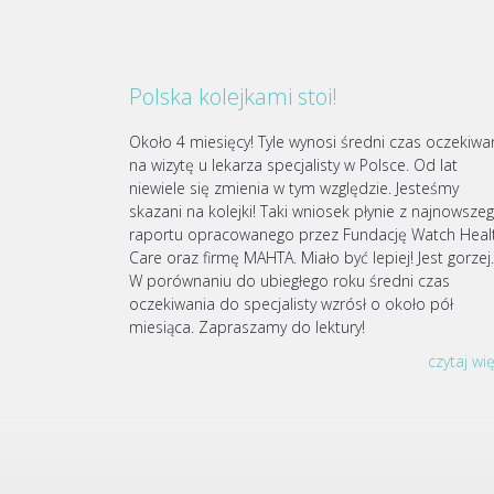
Polska kolejkami stoi!
Około 4 miesięcy! Tyle wynosi średni czas oczekiwa
na wizytę u lekarza specjalisty w Polsce. Od lat
niewiele się zmienia w tym względzie. Jesteśmy
skazani na kolejki! Taki wniosek płynie z najnowsze
raportu opracowanego przez Fundację Watch Heal
Care oraz firmę MAHTA. Miało być lepiej! Jest gorze
W porównaniu do ubiegłego roku średni czas
oczekiwania do specjalisty wzrósł o około pół
miesiąca. Zapraszamy do lektury!
czytaj wi