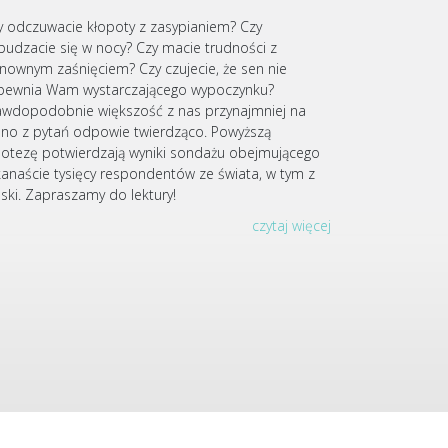
y odczuwacie kłopoty z zasypianiem? Czy
budzacie się w nocy? Czy macie trudności z
nownym zaśnięciem? Czy czujecie, że sen nie
pewnia Wam wystarczającego wypoczynku?
awdopodobnie większość z nas przynajmniej na
dno z pytań odpowie twierdząco. Powyższą
potezę potwierdzają wyniki sondażu obejmującego
lkanaście tysięcy respondentów ze świata, w tym z
lski. Zapraszamy do lektury!
czytaj więcej