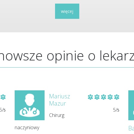
więcej
nowsze opinie o lekar
Mariusz
Mazur
5/
5/
5
5
Chirurg
naczyniowy
Ba