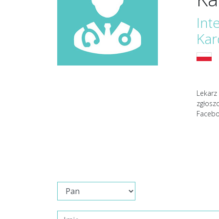
Int
Kar
Lekarz 
zgłosz
Facebo