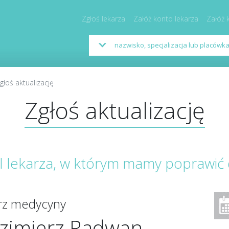
Zgłoś lekarza
Załóż konto lekarza
Załóż 
głoś aktualizację
Zgłoś aktualizację
il lekarza, w którym mamy poprawić
arz medycyny
zimierz Radwan