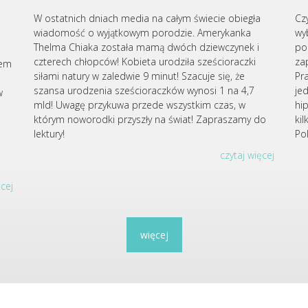
W ostatnich dniach media na całym świecie obiegła
Cz
wiadomość o wyjątkowym porodzie. Amerykanka
wy
Thelma Chiaka została mamą dwóch dziewczynek i
po
czterech chłopców! Kobieta urodziła sześcioraczki
za
iem
siłami natury w zaledwie 9 minut! Szacuje się, że
Pr
szansa urodzenia sześcioraczków wynosi 1 na 4,7
je
w
mld! Uwagę przykuwa przede wszystkim czas, w
hi
którym noworodki przyszły na świat! Zapraszamy do
ki
u
lektury!
Po
czytaj więcej
ęcej
więcej