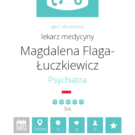
zgłoś aktualizację
lekarz medycyny
Magdalena Flaga-
Łuczkiewicz
Psychiatra
5/
5
500m
0
0
0