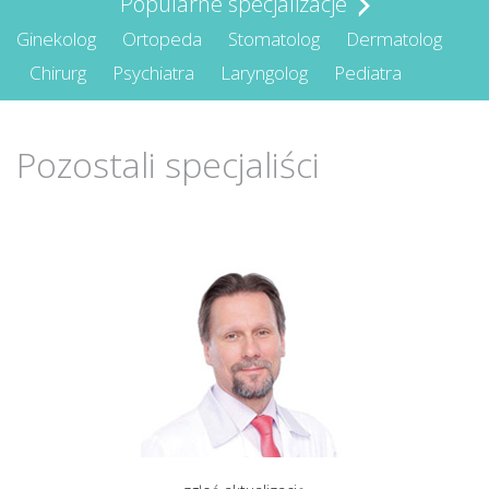
Popularne specjalizacje
Ginekolog
Ortopeda
Stomatolog
Dermatolog
Chirurg
Psychiatra
Laryngolog
Pediatra
Pozostali specjaliści