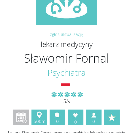
zgłoś aktualizację
lekarz medycyny
Sławomir Fornal
Psychiatra
5/
5
500m
0
0
0
Lekarz Sławomir Fornal prowadzi praktykę lekarską w mieście