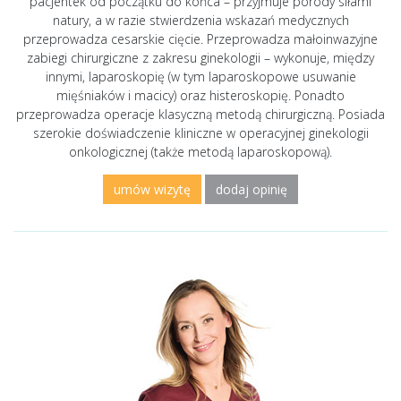
pacjentek od początku do końca – przyjmuje porody siłami
natury, a w razie stwierdzenia wskazań medycznych
przeprowadza cesarskie cięcie. Przeprowadza małoinwazyjne
zabiegi chirurgiczne z zakresu ginekologii – wykonuje, między
innymi, laparoskopię (w tym laparoskopowe usuwanie
mięśniaków i macicy) oraz histeroskopię. Ponadto
przeprowadza operacje klasyczną metodą chirurgiczną. Posiada
szerokie doświadczenie kliniczne w operacyjnej ginekologii
onkologicznej (także metodą laparoskopową).
umów wizytę
dodaj opinię