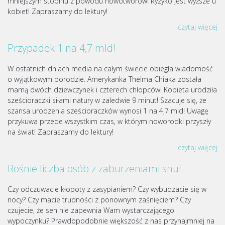
mniejszym stopniu z powodu nowotworów! Ryzyko jest wyższe u
kobiet! Zapraszamy do lektury!
czytaj więcej
Przypadek 1 na 4,7 mld!
W ostatnich dniach media na całym świecie obiegła wiadomość
o wyjątkowym porodzie. Amerykanka Thelma Chiaka została
mamą dwóch dziewczynek i czterech chłopców! Kobieta urodziła
sześcioraczki siłami natury w zaledwie 9 minut! Szacuje się, że
szansa urodzenia sześcioraczków wynosi 1 na 4,7 mld! Uwagę
przykuwa przede wszystkim czas, w którym noworodki przyszły
na świat! Zapraszamy do lektury!
czytaj więcej
Rośnie liczba osób z zaburzeniami snu!
Czy odczuwacie kłopoty z zasypianiem? Czy wybudzacie się w
nocy? Czy macie trudności z ponownym zaśnięciem? Czy
czujecie, że sen nie zapewnia Wam wystarczającego
wypoczynku? Prawdopodobnie większość z nas przynajmniej na