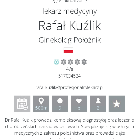
zgłoś aktualizację
lekarz medycyny
Rafał Kuźlik
Ginekolog Położnik
4/
5
517034524
rafal.kuzlik@profesjonalnylekarz.pl
500m
9
2
0
Dr Rafał Kuźlik prowadzi kompleksową diagnostykę oraz leczenie
chorób żeńskich narządów płciowych. Specjalizuje się w usługach
medycznych z zakresu położnictwa oraz prowadzi ciąże