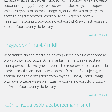
wzrasta wraz ze spożyciem słodzonych napojów. Wyniki nowego
badania sugerują, że częste spożywanie słodzonych napojów
zwiększa ryzyko przedwczesnego zgonu z różnych przyczyn, w
szczególności z powodu chorób układu krążenia oraz w
mniejszym stopniu z powodu nowotworów! Ryzyko jest wyższe u
kobiet! Zapraszamy do lektury!
czytaj więcej
Przypadek 1 na 4,7 mld!
W ostatnich dniach media na całym świecie obiegła wiadomość
o wyjątkowym porodzie. Amerykanka Thelma Chiaka została
mamą dwóch dziewczynek i czterech chłopców! Kobieta urodziła
sześcioraczki siłami natury w zaledwie 9 minut! Szacuje się, że
szansa urodzenia sześcioraczków wynosi 1 na 4,7 mld! Uwagę
przykuwa przede wszystkim czas, w którym noworodki przyszły
na świat! Zapraszamy do lektury!
czytaj więcej
Rośnie liczba osób z zaburzeniami snu!