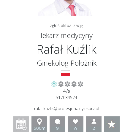
zgłoś aktualizację
lekarz medycyny
Rafał Kuźlik
Ginekolog Położnik
4/
5
517034524
rafal.kuzlik@profesjonalnylekarz.pl
500m
9
2
0