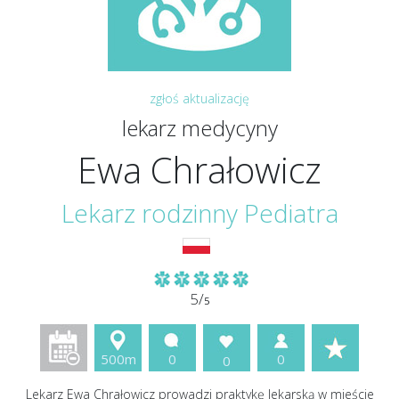
zgłoś aktualizację
lekarz medycyny
Ewa Chrałowicz
Lekarz rodzinny Pediatra
5/
5
500m
0
0
0
Lekarz Ewa Chrałowicz prowadzi praktykę lekarską w mieście