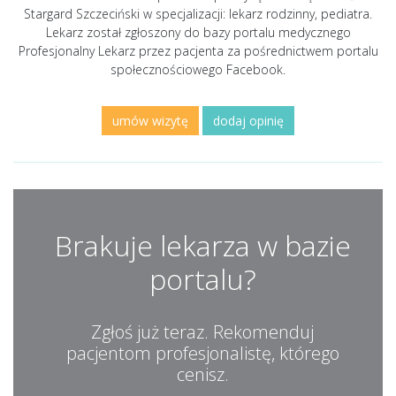
Stargard Szczeciński w specjalizacji: lekarz rodzinny, pediatra.
Lekarz został zgłoszony do bazy portalu medycznego
Profesjonalny Lekarz przez pacjenta za pośrednictwem portalu
społecznościowego Facebook.
umów wizytę
dodaj opinię
Brakuje lekarza w bazie
portalu?
Zgłoś już teraz. Rekomenduj
pacjentom profesjonalistę, którego
cenisz.