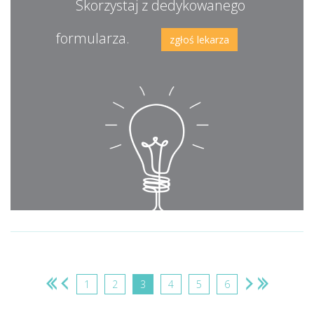
Skorzystaj z dedykowanego
formularza.
zgłoś lekarza
1
2
3
4
5
6