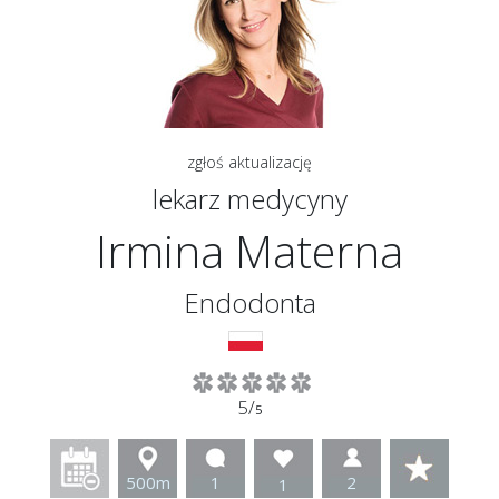
zgłoś aktualizację
lekarz medycyny
Irmina Materna
Endodonta
5/
5
500m
1
2
1