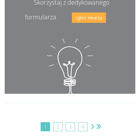
Skorzystaj z dedykowanego
formularza.
zgłoś lekarza
1
2
3
4