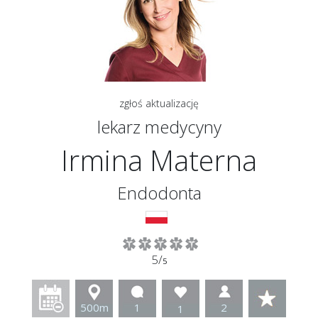
zgłoś aktualizację
lekarz medycyny
Irmina Materna
Endodonta
5/
5
500m
1
2
1