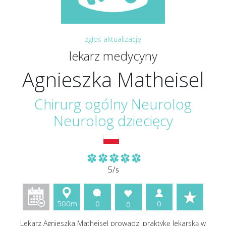
zgłoś aktualizację
lekarz medycyny
Agnieszka Matheisel
Chirurg ogólny Neurolog
Neurolog dziecięcy
5/
5
500m
0
0
0
Lekarz Agnieszka Matheisel prowadzi praktykę lekarską w