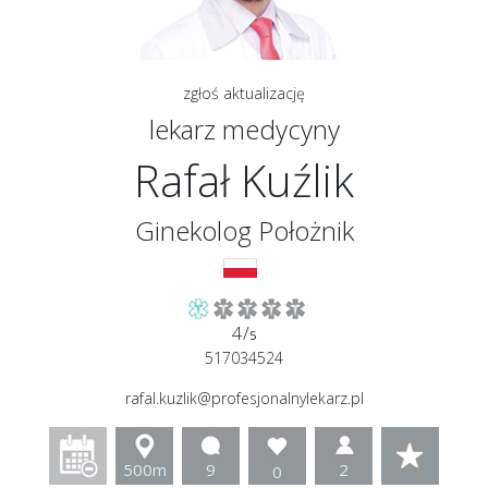
zgłoś aktualizację
lekarz medycyny
Rafał Kuźlik
Ginekolog Położnik
4/
5
517034524
rafal.kuzlik@profesjonalnylekarz.pl
500m
9
2
0