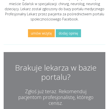
mieście Gdańsk w specjalizacji: chirurg, neurolog, neurolog
dziecięcy. Lekarz został zgłoszony do bazy portalu medycznego
Profesjonalny Lekarz przez pacjenta za pośrednictwem portalu
społecznościowego Facebook.
umów wizytę
dodaj opinię
Brakuje lekarza w bazie
portalu?
Zgłoś już teraz. Rekomenduj
pacjentom profesjonalistę, którego
cenisz.