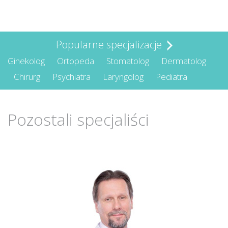
Popularne specjalizacje
Ginekolog
Ortopeda
Stomatolog
Dermatolog
Chirurg
Psychiatra
Laryngolog
Pediatra
Pozostali specjaliści