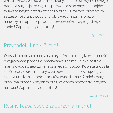
wzrasta wraz ze spożyciem słodzonych napojów. Wyniki nowego
badania sugerują, że częste spożywanie słodzonych napojów
zwiększa ryzyko przedwczesnego zgonu z różnych przyczyn, w
szczególności z powodu chorób układu krążenia oraz w
mniejszym stopniu z powodu nowotworów! Ryzyko jest wyższe u
kobiet! Zapraszamy do lektury!
czytaj więcej
Przypadek 1 na 4,7 mld!
W ostatnich dniach media na całym świecie obiegła wiadomość
o wyjątkowym porodzie. Amerykanka Thelma Chiaka została
mamą dwóch dziewczynek i czterech chłopców! Kobieta urodziła
sześcioraczki siłami natury w zaledwie 9 minut! Szacuje się, że
szansa urodzenia sześcioraczków wynosi 1 na 4,7 mld! Uwagę
przykuwa przede wszystkim czas, w którym noworodki przyszły
na świat! Zapraszamy do lektury!
czytaj więcej
Rośnie liczba osób z zaburzeniami snu!