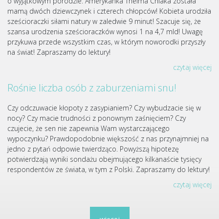
o wyjątkowym porodzie. Amerykanka Thelma Chiaka została
mamą dwóch dziewczynek i czterech chłopców! Kobieta urodziła
sześcioraczki siłami natury w zaledwie 9 minut! Szacuje się, że
szansa urodzenia sześcioraczków wynosi 1 na 4,7 mld! Uwagę
przykuwa przede wszystkim czas, w którym noworodki przyszły
na świat! Zapraszamy do lektury!
czytaj więcej
Rośnie liczba osób z zaburzeniami snu!
Czy odczuwacie kłopoty z zasypianiem? Czy wybudzacie się w
nocy? Czy macie trudności z ponownym zaśnięciem? Czy
czujecie, że sen nie zapewnia Wam wystarczającego
wypoczynku? Prawdopodobnie większość z nas przynajmniej na
jedno z pytań odpowie twierdząco. Powyższą hipotezę
potwierdzają wyniki sondażu obejmującego kilkanaście tysięcy
respondentów ze świata, w tym z Polski. Zapraszamy do lektury!
czytaj więcej