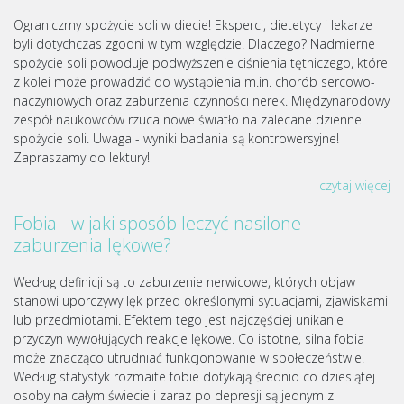
Ograniczmy spożycie soli w diecie! Eksperci, dietetycy i lekarze
byli dotychczas zgodni w tym względzie. Dlaczego? Nadmierne
spożycie soli powoduje podwyższenie ciśnienia tętniczego, które
z kolei może prowadzić do wystąpienia m.in. chorób sercowo-
naczyniowych oraz zaburzenia czynności nerek. Międzynarodowy
zespół naukowców rzuca nowe światło na zalecane dzienne
spożycie soli. Uwaga - wyniki badania są kontrowersyjne!
Zapraszamy do lektury!
czytaj więcej
Fobia - w jaki sposób leczyć nasilone
zaburzenia lękowe?
Według definicji są to zaburzenie nerwicowe, których objaw
stanowi uporczywy lęk przed określonymi sytuacjami, zjawiskami
lub przedmiotami. Efektem tego jest najczęściej unikanie
przyczyn wywołujących reakcje lękowe. Co istotne, silna fobia
może znacząco utrudniać funkcjonowanie w społeczeństwie.
Według statystyk rozmaite fobie dotykają średnio co dziesiątej
osoby na całym świecie i zaraz po depresji są jednym z