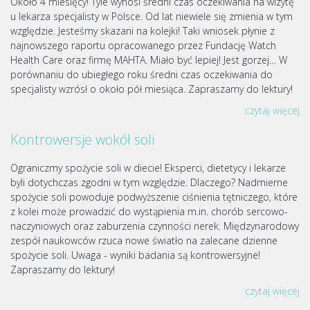
Około 4 miesięcy! Tyle wynosi średni czas oczekiwania na wizytę
u lekarza specjalisty w Polsce. Od lat niewiele się zmienia w tym
względzie. Jesteśmy skazani na kolejki! Taki wniosek płynie z
najnowszego raportu opracowanego przez Fundację Watch
Health Care oraz firmę MAHTA. Miało być lepiej! Jest gorzej… W
porównaniu do ubiegłego roku średni czas oczekiwania do
specjalisty wzrósł o około pół miesiąca. Zapraszamy do lektury!
czytaj więcej
Kontrowersje wokół soli
Ograniczmy spożycie soli w diecie! Eksperci, dietetycy i lekarze
byli dotychczas zgodni w tym względzie. Dlaczego? Nadmierne
spożycie soli powoduje podwyższenie ciśnienia tętniczego, które
z kolei może prowadzić do wystąpienia m.in. chorób sercowo-
naczyniowych oraz zaburzenia czynności nerek. Międzynarodowy
zespół naukowców rzuca nowe światło na zalecane dzienne
spożycie soli. Uwaga - wyniki badania są kontrowersyjne!
Zapraszamy do lektury!
czytaj więcej