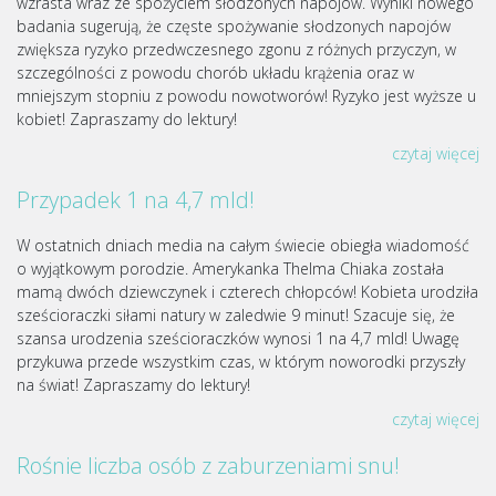
wzrasta wraz ze spożyciem słodzonych napojów. Wyniki nowego
badania sugerują, że częste spożywanie słodzonych napojów
zwiększa ryzyko przedwczesnego zgonu z różnych przyczyn, w
szczególności z powodu chorób układu krążenia oraz w
mniejszym stopniu z powodu nowotworów! Ryzyko jest wyższe u
kobiet! Zapraszamy do lektury!
czytaj więcej
Przypadek 1 na 4,7 mld!
W ostatnich dniach media na całym świecie obiegła wiadomość
o wyjątkowym porodzie. Amerykanka Thelma Chiaka została
mamą dwóch dziewczynek i czterech chłopców! Kobieta urodziła
sześcioraczki siłami natury w zaledwie 9 minut! Szacuje się, że
szansa urodzenia sześcioraczków wynosi 1 na 4,7 mld! Uwagę
przykuwa przede wszystkim czas, w którym noworodki przyszły
na świat! Zapraszamy do lektury!
czytaj więcej
Rośnie liczba osób z zaburzeniami snu!