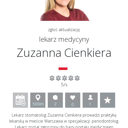
zgłoś aktualizację
lekarz medycyny
Zuzanna Cienkiera
5/
5
500m
2
1
0
Lekarz stomatolog Zuzanna Cienkiera prowadzi praktykę
lekarską w mieście Warszawa w specjalizacji: periodontolog.
Lekarz został zgłoszony do bazy portalu medycznego