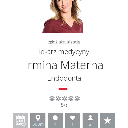
zgłoś aktualizację
lekarz medycyny
Irmina Materna
Endodonta
5/
5
500m
1
2
1