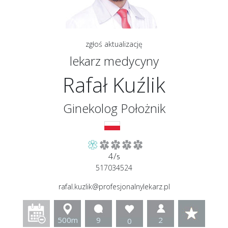
zgłoś aktualizację
lekarz medycyny
Rafał Kuźlik
Ginekolog Położnik
4/
5
517034524
rafal.kuzlik@profesjonalnylekarz.pl
500m
9
2
0