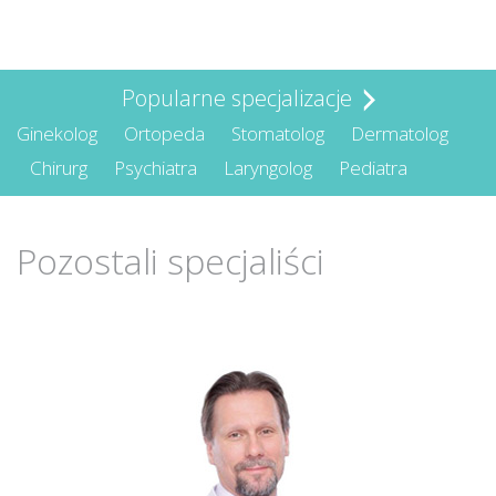
Popularne specjalizacje
Ginekolog
Ortopeda
Stomatolog
Dermatolog
Chirurg
Psychiatra
Laryngolog
Pediatra
Pozostali specjaliści