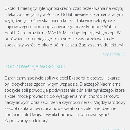
Około 4 miesięcy! Tyle wynosi średni czas oczekiwania na wizytę
u lekarza specjalisty w Polsce. Od lat niewiele się zmienia w tym
względzie. Jesteśmy skazani na kolejki! Taki wniosek płynie z
najnowszego raportu opracowanego przez Fundację Watch
Health Care oraz firmę MAHTA. Miało być lepiej! Jest gorzej… W
porównaniu do ubiegłego roku średni czas oczekiwania do
specjalisty wzrósł o około pół miesiąca. Zapraszamy do lektury!
czytaj więcej
Kontrowersje wokół soli
Ograniczmy spożycie soli w diecie! Eksperci, dietetycy i lekarze
byli dotychczas zgodni w tym względzie. Dlaczego? Nadmierne
spożycie soli powoduje podwyższenie ciśnienia tętniczego, które
z kolei może prowadzić do wystąpienia m.in. chorób sercowo-
naczyniowych oraz zaburzenia czynności nerek. Międzynarodowy
zespół naukowców rzuca nowe światło na zalecane dzienne
spożycie soli. Uwaga - wyniki badania są kontrowersyjne!
Zapraszamy do lektury!
czytaj więcej