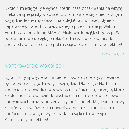
Około 4 miesięcy! Tyle wynosi średni czas oczekiwania na wizytę
u lekarza specjalisty w Polsce. Od lat niewiele się zmienia w tym
względzie. Jesteśmy skazani na kolejki! Taki wniosek płynie z
najnowszego raportu opracowanego przez Fundację Watch
Health Care oraz firmę MAHTA. Miało być lepiej! Jest gorzej… W
porównaniu do ubiegłego roku średni czas oczekiwania do
specjalisty wzrósł o około pół miesiąca. Zapraszamy do lektury!
czytaj więcej
Kontrowersje wokół soli
Ograniczmy spożycie soli w diecie! Eksperci, dietetycy i lekarze
byli dotychczas zgodni w tym względzie. Dlaczego? Nadmierne
spożycie soli powoduje podwyższenie ciśnienia tętniczego, które
z kolei może prowadzić do wystąpienia m.in. chorób sercowo-
naczyniowych oraz zaburzenia czynności nerek. Międzynarodowy
zespół naukowców rzuca nowe światło na zalecane dzienne
spożycie soli. Uwaga - wyniki badania są kontrowersyjne!
Zapraszamy do lektury!
czytaj więcej