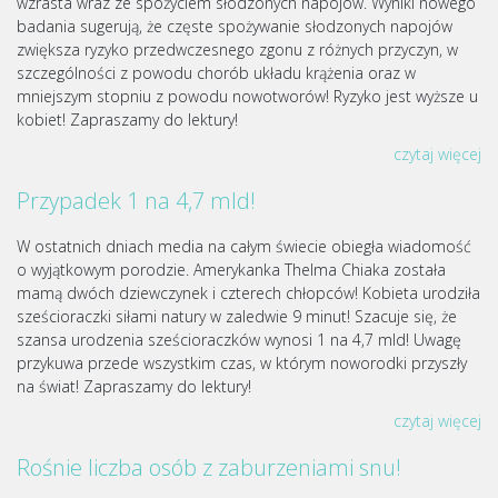
wzrasta wraz ze spożyciem słodzonych napojów. Wyniki nowego
badania sugerują, że częste spożywanie słodzonych napojów
zwiększa ryzyko przedwczesnego zgonu z różnych przyczyn, w
szczególności z powodu chorób układu krążenia oraz w
mniejszym stopniu z powodu nowotworów! Ryzyko jest wyższe u
kobiet! Zapraszamy do lektury!
czytaj więcej
Przypadek 1 na 4,7 mld!
W ostatnich dniach media na całym świecie obiegła wiadomość
o wyjątkowym porodzie. Amerykanka Thelma Chiaka została
mamą dwóch dziewczynek i czterech chłopców! Kobieta urodziła
sześcioraczki siłami natury w zaledwie 9 minut! Szacuje się, że
szansa urodzenia sześcioraczków wynosi 1 na 4,7 mld! Uwagę
przykuwa przede wszystkim czas, w którym noworodki przyszły
na świat! Zapraszamy do lektury!
czytaj więcej
Rośnie liczba osób z zaburzeniami snu!