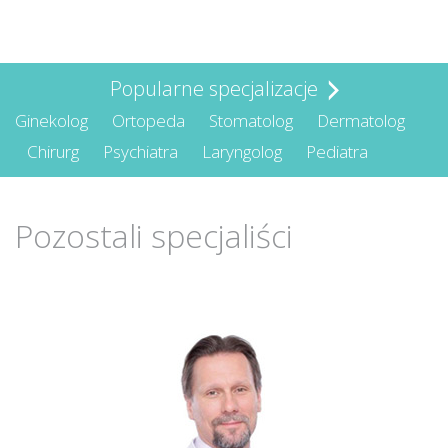
Popularne specjalizacje
Ginekolog
Ortopeda
Stomatolog
Dermatolog
Chirurg
Psychiatra
Laryngolog
Pediatra
Pozostali specjaliści