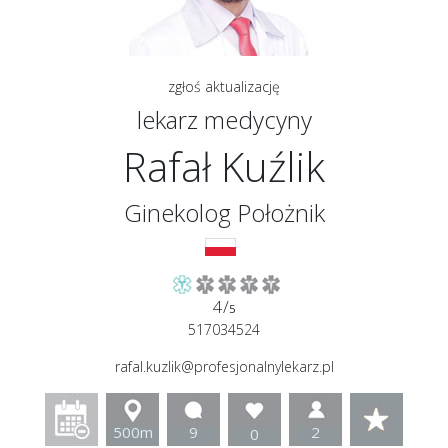
zgłoś aktualizację
lekarz medycyny
Rafał Kuźlik
Ginekolog Położnik
4/
5
517034524
rafal.kuzlik@profesjonalnylekarz.pl
500m
9
2
0