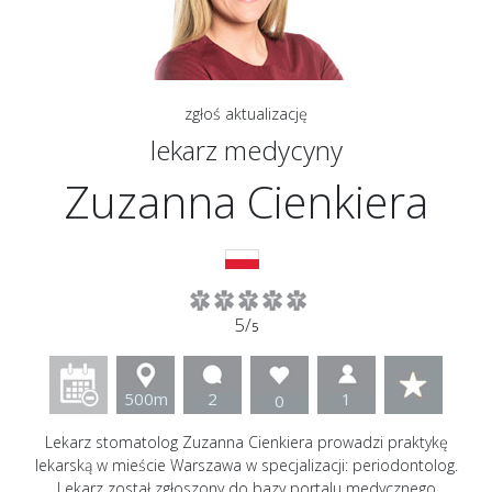
zgłoś aktualizację
lekarz medycyny
Zuzanna Cienkiera
5/
5
500m
2
1
0
Lekarz stomatolog Zuzanna Cienkiera prowadzi praktykę
lekarską w mieście Warszawa w specjalizacji: periodontolog.
Lekarz został zgłoszony do bazy portalu medycznego