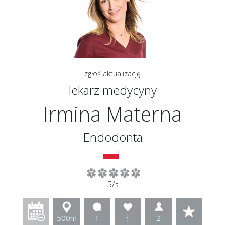
zgłoś aktualizację
lekarz medycyny
Irmina Materna
Endodonta
5/
5
500m
1
2
1