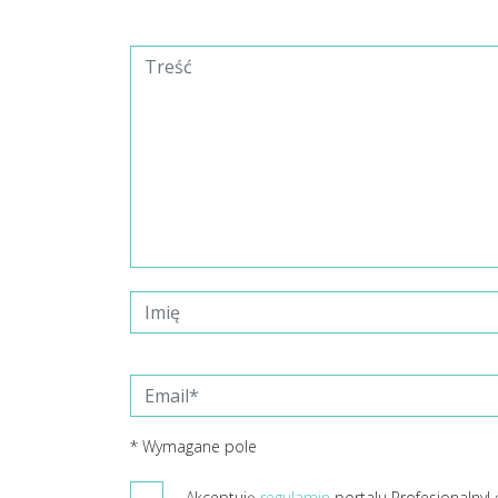
* Wymagane pole
Akceptuję
regulamin
portalu ProfesjonalnyL