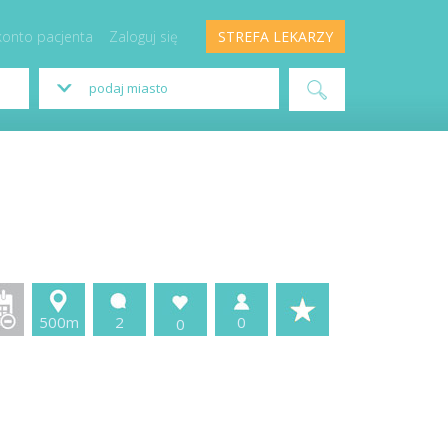
konto pacjenta
Zaloguj się
STREFA LEKARZY
500m
2
0
0