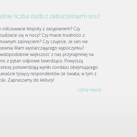
śnie liczba osób z zaburzeniami snu!
y odczuwacie kłopoty z zasypianiem? Czy
budzacie się w nocy? Czy macie trudności z
nownym zaśnięciem? Czy czujecie, że sen nie
pewnia Wam wystarczającego wypoczynku?
awdopodobnie większość z nas przynajmniej na
dno z pytań odpowie twierdząco. Powyższą
potezę potwierdzają wyniki sondażu obejmującego
lkanaście tysięcy respondentów ze świata, w tym z
lski. Zapraszamy do lektury!
czytaj więcej