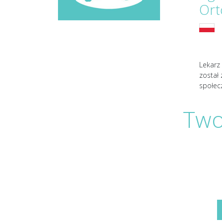
Or
Lekarz 
został
społec
Two