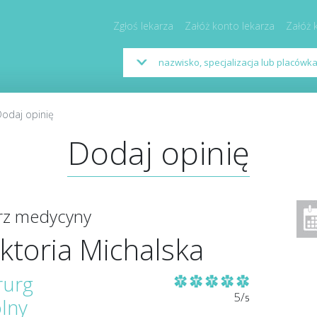
Zgłoś lekarza
Załóż konto lekarza
Załóż 
odaj opinię
Dodaj opinię
arz medycyny
ktoria Michalska
rurg
5/
5
lny