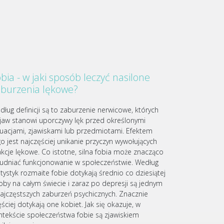
bia - w jaki sposób leczyć nasilone
aburzenia lękowe?
dług definicji są to zaburzenie nerwicowe, których
jaw stanowi uporczywy lęk przed określonymi
tuacjami, zjawiskami lub przedmiotami. Efektem
go jest najczęściej unikanie przyczyn wywołujących
akcje lękowe. Co istotne, silna fobia może znacząco
rudniać funkcjonowanie w społeczeństwie. Według
atystyk rozmaite fobie dotykają średnio co dziesiątej
oby na całym świecie i zaraz po depresji są jednym
najczęstszych zaburzeń psychicznych. Znacznie
ściej dotykają one kobiet. Jak się okazuje, w
ntekście społeczeństwa fobie są zjawiskiem