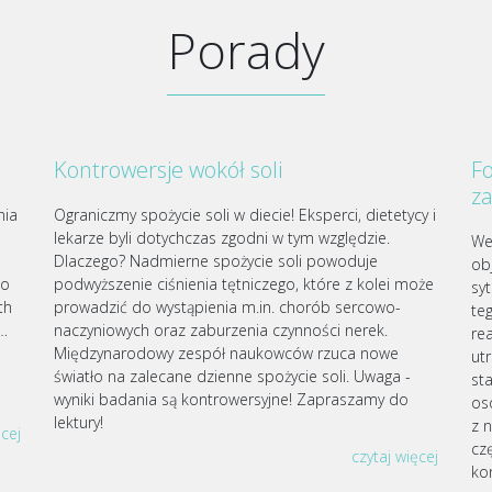
Porady
Kontrowersje wokół soli
Fo
z
nia
Ograniczmy spożycie soli w diecie! Eksperci, dietetycy i
lekarze byli dotychczas zgodni w tym względzie.
We
Dlaczego? Nadmierne spożycie soli powoduje
ob
go
podwyższenie ciśnienia tętniczego, które z kolei może
sy
th
prowadzić do wystąpienia m.in. chorób sercowo-
te
j…
naczyniowych oraz zaburzenia czynności nerek.
re
Międzynarodowy zespół naukowców rzuca nowe
ut
światło na zalecane dzienne spożycie soli. Uwaga -
st
wyniki badania są kontrowersyjne! Zapraszamy do
os
lektury!
z 
ęcej
czę
czytaj więcej
ko