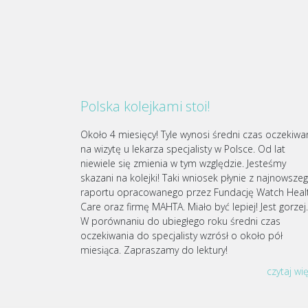
Polska kolejkami stoi!
Około 4 miesięcy! Tyle wynosi średni czas oczekiwa
na wizytę u lekarza specjalisty w Polsce. Od lat
niewiele się zmienia w tym względzie. Jesteśmy
skazani na kolejki! Taki wniosek płynie z najnowsze
raportu opracowanego przez Fundację Watch Heal
Care oraz firmę MAHTA. Miało być lepiej! Jest gorze
W porównaniu do ubiegłego roku średni czas
oczekiwania do specjalisty wzrósł o około pół
miesiąca. Zapraszamy do lektury!
czytaj wi