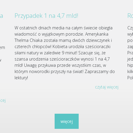
za
Przypadek 1 na 4,7 mld!
Ro
W ostatnich dniach media na całym świecie obiegła
Cz
wiadomość o wyjątkowym porodzie. Amerykanka
wy
Thelma Chiaka została mamą dwóch dziewczynek i
po
czterech chłopców! Kobieta urodziła sześcioraczki
za
iem
siłami natury w zaledwie 9 minut! Szacuje się, że
Pr
szansa urodzenia sześcioraczków wynosi 1 na 4,7
je
w
mld! Uwagę przykuwa przede wszystkim czas, w
hi
którym noworodki przyszły na świat! Zapraszamy do
ki
u
lektury!
Po
czytaj więcej
ęcej
więcej