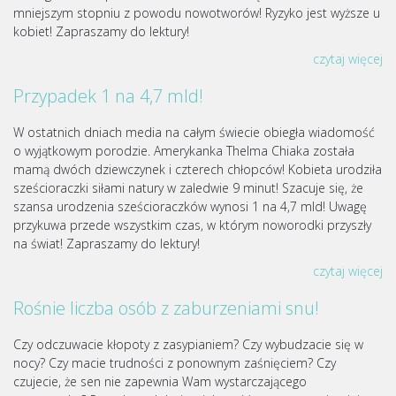
mniejszym stopniu z powodu nowotworów! Ryzyko jest wyższe u
kobiet! Zapraszamy do lektury!
czytaj więcej
Przypadek 1 na 4,7 mld!
W ostatnich dniach media na całym świecie obiegła wiadomość
o wyjątkowym porodzie. Amerykanka Thelma Chiaka została
mamą dwóch dziewczynek i czterech chłopców! Kobieta urodziła
sześcioraczki siłami natury w zaledwie 9 minut! Szacuje się, że
szansa urodzenia sześcioraczków wynosi 1 na 4,7 mld! Uwagę
przykuwa przede wszystkim czas, w którym noworodki przyszły
na świat! Zapraszamy do lektury!
czytaj więcej
Rośnie liczba osób z zaburzeniami snu!
Czy odczuwacie kłopoty z zasypianiem? Czy wybudzacie się w
nocy? Czy macie trudności z ponownym zaśnięciem? Czy
czujecie, że sen nie zapewnia Wam wystarczającego