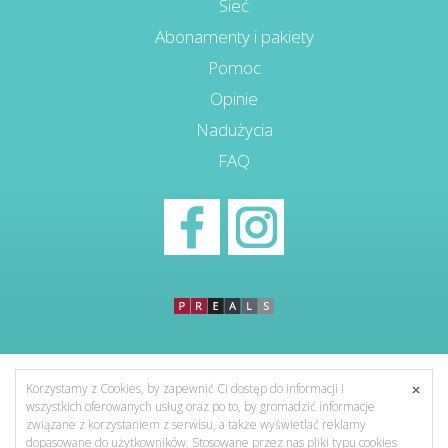
Sieć
Abonamenty i pakiety
Pomoc
Opinie
Nadużycia
FAQ
Korzystamy z Cookies, by zapewnić Ci dostęp do informacji i
wszystkich oferowanych usług oraz po to, by gromadzić informacje
związane z korzystaniem z serwisu, a także wyświetlać reklamy
dopasowane do użytkowników. Stosowane przez nas pliki typu cookies