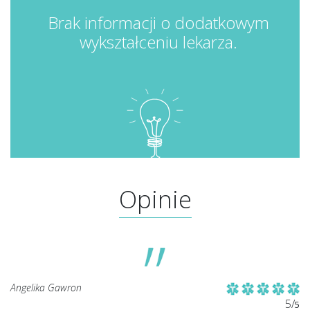
Brak informacji o dodatkowym
wykształceniu lekarza.
Opinie
Angelika Gawron
5/
5