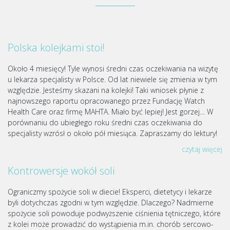
Polska kolejkami stoi!
Około 4 miesięcy! Tyle wynosi średni czas oczekiwania na wizytę
u lekarza specjalisty w Polsce. Od lat niewiele się zmienia w tym
względzie. Jesteśmy skazani na kolejki! Taki wniosek płynie z
najnowszego raportu opracowanego przez Fundację Watch
Health Care oraz firmę MAHTA. Miało być lepiej! Jest gorzej… W
porównaniu do ubiegłego roku średni czas oczekiwania do
specjalisty wzrósł o około pół miesiąca. Zapraszamy do lektury!
czytaj więcej
Kontrowersje wokół soli
Ograniczmy spożycie soli w diecie! Eksperci, dietetycy i lekarze
byli dotychczas zgodni w tym względzie. Dlaczego? Nadmierne
spożycie soli powoduje podwyższenie ciśnienia tętniczego, które
z kolei może prowadzić do wystąpienia m.in. chorób sercowo-