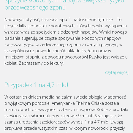
Spożycie słodzonych napojów zwiększa ryzyko
przedwczesnego zgonu
Nadwaga i otyłość, cukrzyca typu 2, nadciśnienie tętnicze… To
jedynie kilka jednostek chorobowych, których ryzyko wystąpienia
wzrasta wraz ze spożyciem słodzonych napojów. Wyniki nowego
badania sugerują, że częste spożywanie słodzonych napojów
zwiększa ryzyko przedwczesnego zgonu z różnych przyczyn, w
szczególności z powodu chorób układu krążenia oraz w
mniejszym stopniu z powodu nowotworów! Ryzyko jest wyższe u
kobiet! Zapraszamy do lektury!
czytaj więcej
Przypadek 1 na 4,7 mld!
W ostatnich dniach media na całym świecie obiegła wiadomość
o wyjątkowym porodzie. Amerykanka Thelma Chiaka została
mamą dwóch dziewczynek i czterech chłopców! Kobieta urodziła
sześcioraczki siłami natury w zaledwie 9 minut! Szacuje się, że
szansa urodzenia sześcioraczków wynosi 1 na 4,7 mld! Uwagę
przykuwa przede wszystkim czas, w którym noworodki przyszły