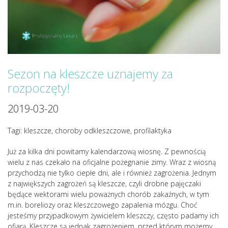
Sezon na kleszcze uznajemy za
rozpoczęty!
2019-03-20
Tagi: kleszcze, choroby odkleszczowe, profilaktyka
Już za kilka dni powitamy kalendarzową wiosnę. Z pewnością
wielu z nas czekało na oficjalne pożegnanie zimy. Wraz z wiosną
przychodzą nie tylko ciepłe dni, ale i również zagrożenia. Jednym
z największych zagrożeń są kleszcze, czyli drobne pajęczaki
będące wektorami wielu poważnych chorób zakaźnych, w tym
m.in. boreliozy oraz kleszczowego zapalenia mózgu. Choć
jesteśmy przypadkowym żywicielem kleszczy, często padamy ich
ofiarą. Kleszcze są jednak zagrożeniem, przed którym możemy