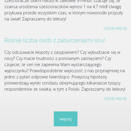
sześcioraczki siłami natury w zaledwie 9 minut! Szacuje się, że
szansa urodzenia sześcioraczków wynosi 1 na 4,7 mld! Uwagę
przykuwa przede wszystkim czas, w którym noworodki przyszły
na świat! Zapraszamy do lektury!
czytaj więcej
Rośnie liczba osób z zaburzeniami snu!
Czy odczuwacie kłopoty z zasypianiem? Czy wybudzacie się w
nocy? Czy macie trudności z ponownym zaśnięciem? Czy
czujecie, że sen nie zapewnia Wam wystarczającego
wypoczynku? Prawdopodobnie większość z nas przynajmniej na
jedno z pytań odpowie twierdząco. Powyższą hipotezę
potwierdzają wyniki sondażu obejmującego kilkanaście tysięcy
respondentów ze świata, w tym z Polski. Zapraszamy do lektury!
czytaj więcej
więcej