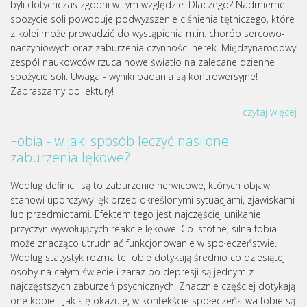
byli dotychczas zgodni w tym względzie. Dlaczego? Nadmierne
spożycie soli powoduje podwyższenie ciśnienia tętniczego, które
z kolei może prowadzić do wystąpienia m.in. chorób sercowo-
naczyniowych oraz zaburzenia czynności nerek. Międzynarodowy
zespół naukowców rzuca nowe światło na zalecane dzienne
spożycie soli. Uwaga - wyniki badania są kontrowersyjne!
Zapraszamy do lektury!
czytaj więcej
Fobia - w jaki sposób leczyć nasilone
zaburzenia lękowe?
Według definicji są to zaburzenie nerwicowe, których objaw
stanowi uporczywy lęk przed określonymi sytuacjami, zjawiskami
lub przedmiotami. Efektem tego jest najczęściej unikanie
przyczyn wywołujących reakcje lękowe. Co istotne, silna fobia
może znacząco utrudniać funkcjonowanie w społeczeństwie.
Według statystyk rozmaite fobie dotykają średnio co dziesiątej
osoby na całym świecie i zaraz po depresji są jednym z
najczęstszych zaburzeń psychicznych. Znacznie częściej dotykają
one kobiet. Jak się okazuje, w kontekście społeczeństwa fobie są