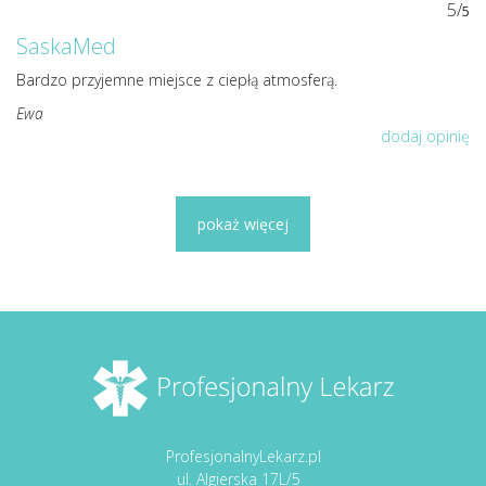
5/
5
SaskaMed
Bardzo przyjemne miejsce z ciepłą atmosferą.
Ewa
dodaj opinię
pokaż więcej
ProfesjonalnyLekarz.pl
ul. Algierska 17L/5