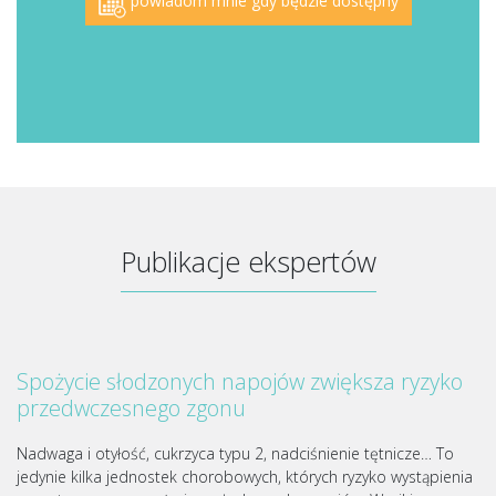
powiadom mnie gdy będzie dostępny
Publikacje ekspertów
Spożycie słodzonych napojów zwiększa ryzyko
przedwczesnego zgonu
Nadwaga i otyłość, cukrzyca typu 2, nadciśnienie tętnicze… To
jedynie kilka jednostek chorobowych, których ryzyko wystąpienia