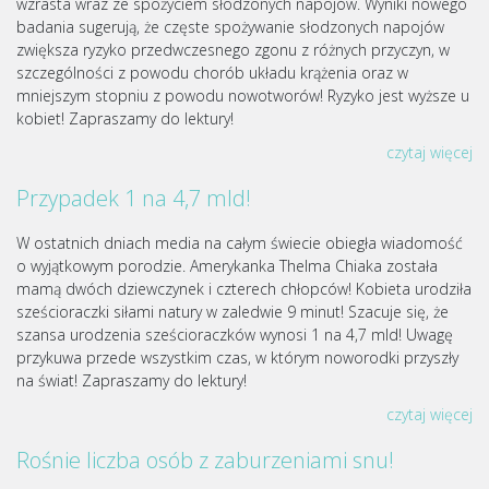
wzrasta wraz ze spożyciem słodzonych napojów. Wyniki nowego
badania sugerują, że częste spożywanie słodzonych napojów
zwiększa ryzyko przedwczesnego zgonu z różnych przyczyn, w
szczególności z powodu chorób układu krążenia oraz w
mniejszym stopniu z powodu nowotworów! Ryzyko jest wyższe u
kobiet! Zapraszamy do lektury!
czytaj więcej
Przypadek 1 na 4,7 mld!
W ostatnich dniach media na całym świecie obiegła wiadomość
o wyjątkowym porodzie. Amerykanka Thelma Chiaka została
mamą dwóch dziewczynek i czterech chłopców! Kobieta urodziła
sześcioraczki siłami natury w zaledwie 9 minut! Szacuje się, że
szansa urodzenia sześcioraczków wynosi 1 na 4,7 mld! Uwagę
przykuwa przede wszystkim czas, w którym noworodki przyszły
na świat! Zapraszamy do lektury!
czytaj więcej
Rośnie liczba osób z zaburzeniami snu!