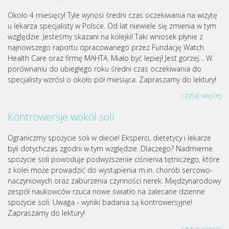
Około 4 miesięcy! Tyle wynosi średni czas oczekiwania na wizytę
u lekarza specjalisty w Polsce. Od lat niewiele się zmienia w tym
względzie. Jesteśmy skazani na kolejki! Taki wniosek płynie z
najnowszego raportu opracowanego przez Fundację Watch
Health Care oraz firmę MAHTA. Miało być lepiej! Jest gorzej… W
porównaniu do ubiegłego roku średni czas oczekiwania do
specjalisty wzrósł o około pół miesiąca. Zapraszamy do lektury!
czytaj więcej
Kontrowersje wokół soli
Ograniczmy spożycie soli w diecie! Eksperci, dietetycy i lekarze
byli dotychczas zgodni w tym względzie. Dlaczego? Nadmierne
spożycie soli powoduje podwyższenie ciśnienia tętniczego, które
z kolei może prowadzić do wystąpienia m.in. chorób sercowo-
naczyniowych oraz zaburzenia czynności nerek. Międzynarodowy
zespół naukowców rzuca nowe światło na zalecane dzienne
spożycie soli. Uwaga - wyniki badania są kontrowersyjne!
Zapraszamy do lektury!
czytaj więcej