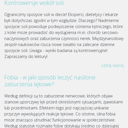
Kontrowersje wokół soli
Ograniczmy spożycie soli w diecie! Eksperci, dietetycy i lekarze
byli dotychczas zgodni w tym względzie. Dlaczego? Nadmierne
spożycie soli powoduje podwyższenie ciśnienia tętniczego, które
z kolei może prowadzić do wystąpienia m.in. chorób sercowo-
naczyniowych oraz zaburzenia czynności nerek. Międzynarodowy
zespół naukowców rzuca nowe światło na zalecane dzienne
spożycie soli. Uwaga - wyniki badania są kontrowersyjne!
Zapraszamy do lektury!
czytaj więcej
Fobia - w jaki sposób leczyć nasilone
zaburzenia lękowe?
Według definicji są to zaburzenie nerwicowe, których objaw
stanowi uporczywy lęk przed określonymi sytuacjami, zjawiskami
lub przedmiotami. Efektem tego jest najczęściej unikanie
przyczyn wywołujących reakcje lękowe. Co istotne, silna fobia
może znacząco utrudniać funkcjonowanie w społeczeństwie.
Według statystyk rozmaite fobie dotykają średnio co dziesiątej