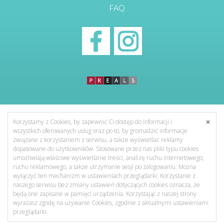
FAQ
Korzystamy z Cookies, by zapewnić Ci dostęp do informacji i
wszystkich oferowanych usług oraz po to, by gromadzić informacje
związane z korzystaniem z serwisu, a także wyświetlać reklamy
dopasowane do użytkowników. Stosowane przez nas pliki typu cookies
umożliwiają właściwe wyświetlanie treści, analizę ruchu internetowego,
ruchu reklamowego, a także utrzymanie sesji po zalogowaniu. Można
wyłączyć ten mechanizm w ustawieniach przeglądarki. Korzystanie z
naszego serwisu bez zmiany ustawień dotyczących cookies oznacza, że
będą one zapisane w pamięci urządzenia. Korzystając z naszej strony
wyrażasz zgodę na używanie Cookies, zgodnie z aktualnymi ustawieniami
przeglądarki.