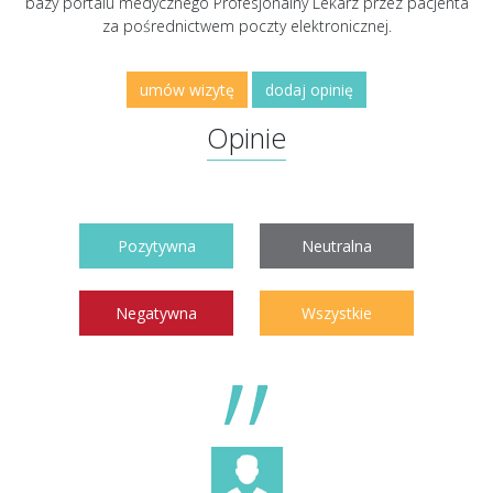
bazy portalu medycznego Profesjonalny Lekarz przez pacjenta
za pośrednictwem poczty elektronicznej.
umów wizytę
dodaj opinię
Opinie
Pozytywna
Neutralna
Negatywna
Wszystkie