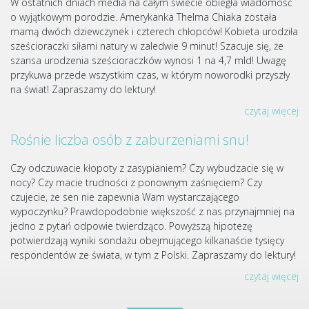
W ostatnich dniach media na całym świecie obiegła wiadomość
o wyjątkowym porodzie. Amerykanka Thelma Chiaka została
mamą dwóch dziewczynek i czterech chłopców! Kobieta urodziła
sześcioraczki siłami natury w zaledwie 9 minut! Szacuje się, że
szansa urodzenia sześcioraczków wynosi 1 na 4,7 mld! Uwagę
przykuwa przede wszystkim czas, w którym noworodki przyszły
na świat! Zapraszamy do lektury!
czytaj więcej
Rośnie liczba osób z zaburzeniami snu!
Czy odczuwacie kłopoty z zasypianiem? Czy wybudzacie się w
nocy? Czy macie trudności z ponownym zaśnięciem? Czy
czujecie, że sen nie zapewnia Wam wystarczającego
wypoczynku? Prawdopodobnie większość z nas przynajmniej na
jedno z pytań odpowie twierdząco. Powyższą hipotezę
potwierdzają wyniki sondażu obejmującego kilkanaście tysięcy
respondentów ze świata, w tym z Polski. Zapraszamy do lektury!
czytaj więcej