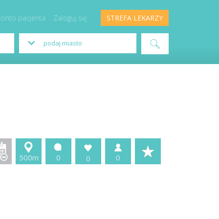
konto pacjenta
Zaloguj się
STREFA LEKARZY
500m
0
0
0