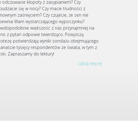
y odczuwacie kłopoty z zasypianiem? Czy
budzacie się w nocy? Czy macie trudności z
nownym zaśnięciem? Czy czujecie, że sen nie
pewnia Wam wystarczającego wypoczynku?
awdopodobnie większość z nas przynajmniej na
dno z pytań odpowie twierdząco. Powyższą
potezę potwierdzają wyniki sondażu obejmującego
lkanaście tysięcy respondentów ze świata, w tym z
lski. Zapraszamy do lektury!
czytaj więcej