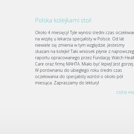
Polska kolejkami stoi!
Około 4 miesięcy! Tyle wynosi średni czas oczekiwa
na wizytę u lekarza specjalisty w Polsce. Od lat
niewiele się zmienia w tym względzie. Jesteśmy
skazani na kolejki! Taki wniosek płynie z najnowsze
raportu opracowanego przez Fundację Watch Heal
Care oraz firmę MAHTA. Miało być lepiej! Jest gorze
W porównaniu do ubiegłego roku średni czas
oczekiwania do specjalisty wzrósł o około pół
miesiąca. Zapraszamy do lektury!
czytaj wi