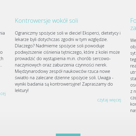
Kontrowersje wokół soli
Fo
z
nia
Ograniczmy spożycie soli w diecie! Eksperci, dietetycy i
lekarze byli dotychczas zgodni w tym względzie.
We
Dlaczego? Nadmierne spożycie soli powoduje
ob
go
podwyższenie ciśnienia tętniczego, które z kolei może
sy
th
prowadzić do wystąpienia m.in. chorób sercowo-
te
j…
naczyniowych oraz zaburzenia czynności nerek.
re
Międzynarodowy zespół naukowców rzuca nowe
ut
światło na zalecane dzienne spożycie soli. Uwaga -
st
wyniki badania są kontrowersyjne! Zapraszamy do
os
lektury!
z 
ęcej
czę
czytaj więcej
ko
nas