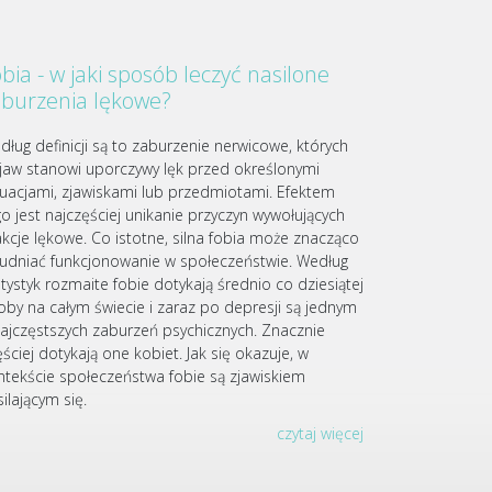
bia - w jaki sposób leczyć nasilone
aburzenia lękowe?
dług definicji są to zaburzenie nerwicowe, których
jaw stanowi uporczywy lęk przed określonymi
tuacjami, zjawiskami lub przedmiotami. Efektem
go jest najczęściej unikanie przyczyn wywołujących
akcje lękowe. Co istotne, silna fobia może znacząco
rudniać funkcjonowanie w społeczeństwie. Według
atystyk rozmaite fobie dotykają średnio co dziesiątej
oby na całym świecie i zaraz po depresji są jednym
najczęstszych zaburzeń psychicznych. Znacznie
ściej dotykają one kobiet. Jak się okazuje, w
ntekście społeczeństwa fobie są zjawiskiem
ilającym się.
czytaj więcej