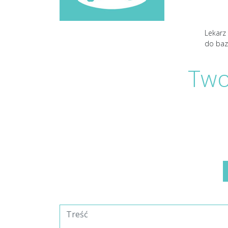
Lekarz
do baz
Two