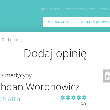
Zgłoś lekarza
Załóż konto lekarza
Załóż 
Dodaj opinię
Dodaj opinię
arz medycyny
hdan Woronowicz
chiatra
5/
5