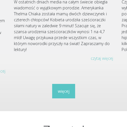
W ostatnich dniach media na całym świecie obiegła
Cz
wiadomość o wyjątkowym porodzie. Amerykanka
wy
Thelma Chiaka została mamą dwóch dziewczynek i
po
czterech chłopców! Kobieta urodziła sześcioraczki
za
iem
siłami natury w zaledwie 9 minut! Szacuje się, że
Pr
szansa urodzenia sześcioraczków wynosi 1 na 4,7
je
w
mld! Uwagę przykuwa przede wszystkim czas, w
hi
którym noworodki przyszły na świat! Zapraszamy do
ki
u
lektury!
Po
czytaj więcej
ęcej
więcej