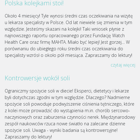
Polska kolejkami stoi!
Około 4 miesięcy! Tyle wynosi średni czas oczekiwania na wizytę
u lekarza specjalisty w Polsce. Od lat niewiele się zmienia w tym
względzie. Jesteśmy skazani na kolejki! Taki wniosek płynie z
najnowszego raportu opracowanego przez Fundację Watch
Health Care oraz firmę MAHTA. Miało być lepiej! Jest gorzej… W
porównaniu do ubiegłego roku średni czas oczekiwania do
specjalisty wzrósł o około pół miesiąca. Zapraszamy do lektury!
czytaj więcej
Kontrowersje wokół soli
Ograniczmy spożycie soli w diecie! Eksperci, dietetycy i lekarze
byli dotychczas zgodni w tym względzie. Dlaczego? Nadmierne
spożycie soli powoduje podwyższenie ciśnienia tętniczego, które
z kolei może prowadzić do wystąpienia m.in. chorób sercowo-
naczyniowych oraz zaburzenia czynności nerek. Międzynarodowy
zespół naukowców rzuca nowe światło na zalecane dzienne
spożycie soli. Uwaga - wyniki badania są kontrowersyjne!
Zapraszamy do lektury!