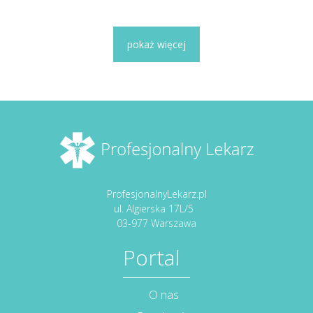
pokaż więcej
ProfesjonalnyLekarz.pl
ul. Algierska 17L/5
03-977 Warszawa
Portal
O nas