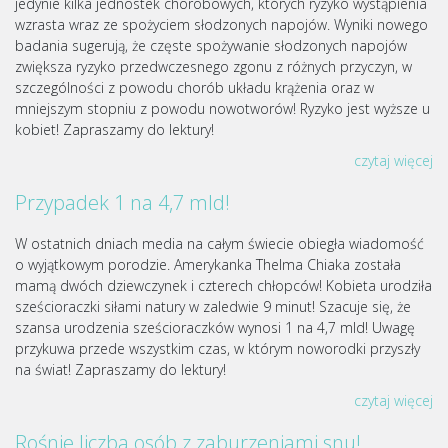
jedynie kilka jednostek chorobowych, których ryzyko wystąpienia
wzrasta wraz ze spożyciem słodzonych napojów. Wyniki nowego
badania sugerują, że częste spożywanie słodzonych napojów
zwiększa ryzyko przedwczesnego zgonu z różnych przyczyn, w
szczególności z powodu chorób układu krążenia oraz w
mniejszym stopniu z powodu nowotworów! Ryzyko jest wyższe u
kobiet! Zapraszamy do lektury!
czytaj więcej
Przypadek 1 na 4,7 mld!
W ostatnich dniach media na całym świecie obiegła wiadomość
o wyjątkowym porodzie. Amerykanka Thelma Chiaka została
mamą dwóch dziewczynek i czterech chłopców! Kobieta urodziła
sześcioraczki siłami natury w zaledwie 9 minut! Szacuje się, że
szansa urodzenia sześcioraczków wynosi 1 na 4,7 mld! Uwagę
przykuwa przede wszystkim czas, w którym noworodki przyszły
na świat! Zapraszamy do lektury!
czytaj więcej
Rośnie liczba osób z zaburzeniami snu!