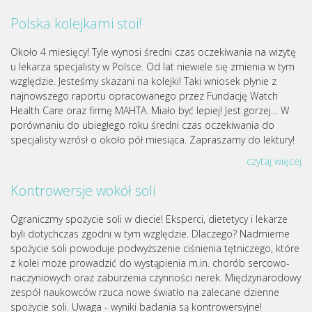
Polska kolejkami stoi!
Około 4 miesięcy! Tyle wynosi średni czas oczekiwania na wizytę
u lekarza specjalisty w Polsce. Od lat niewiele się zmienia w tym
względzie. Jesteśmy skazani na kolejki! Taki wniosek płynie z
najnowszego raportu opracowanego przez Fundację Watch
Health Care oraz firmę MAHTA. Miało być lepiej! Jest gorzej… W
porównaniu do ubiegłego roku średni czas oczekiwania do
specjalisty wzrósł o około pół miesiąca. Zapraszamy do lektury!
czytaj więcej
Kontrowersje wokół soli
Ograniczmy spożycie soli w diecie! Eksperci, dietetycy i lekarze
byli dotychczas zgodni w tym względzie. Dlaczego? Nadmierne
spożycie soli powoduje podwyższenie ciśnienia tętniczego, które
z kolei może prowadzić do wystąpienia m.in. chorób sercowo-
naczyniowych oraz zaburzenia czynności nerek. Międzynarodowy
zespół naukowców rzuca nowe światło na zalecane dzienne
spożycie soli. Uwaga - wyniki badania są kontrowersyjne!