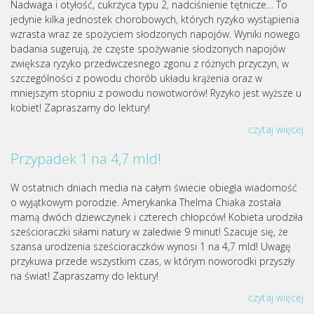
Nadwaga i otyłość, cukrzyca typu 2, nadciśnienie tętnicze… To
jedynie kilka jednostek chorobowych, których ryzyko wystąpienia
wzrasta wraz ze spożyciem słodzonych napojów. Wyniki nowego
badania sugerują, że częste spożywanie słodzonych napojów
zwiększa ryzyko przedwczesnego zgonu z różnych przyczyn, w
szczególności z powodu chorób układu krążenia oraz w
mniejszym stopniu z powodu nowotworów! Ryzyko jest wyższe u
kobiet! Zapraszamy do lektury!
czytaj więcej
Przypadek 1 na 4,7 mld!
W ostatnich dniach media na całym świecie obiegła wiadomość
o wyjątkowym porodzie. Amerykanka Thelma Chiaka została
mamą dwóch dziewczynek i czterech chłopców! Kobieta urodziła
sześcioraczki siłami natury w zaledwie 9 minut! Szacuje się, że
szansa urodzenia sześcioraczków wynosi 1 na 4,7 mld! Uwagę
przykuwa przede wszystkim czas, w którym noworodki przyszły
na świat! Zapraszamy do lektury!
czytaj więcej