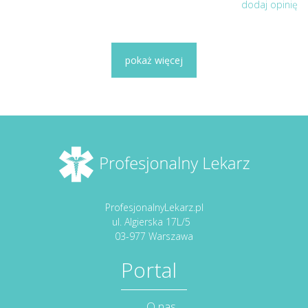
dodaj opinię
pokaż więcej
ProfesjonalnyLekarz.pl
ul. Algierska 17L/5
03-977 Warszawa
Portal
O nas