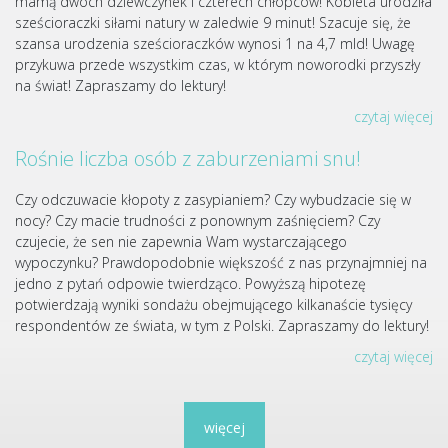
mamą dwóch dziewczynek i czterech chłopców! Kobieta urodziła
sześcioraczki siłami natury w zaledwie 9 minut! Szacuje się, że
szansa urodzenia sześcioraczków wynosi 1 na 4,7 mld! Uwagę
przykuwa przede wszystkim czas, w którym noworodki przyszły
na świat! Zapraszamy do lektury!
czytaj więcej
Rośnie liczba osób z zaburzeniami snu!
Czy odczuwacie kłopoty z zasypianiem? Czy wybudzacie się w
nocy? Czy macie trudności z ponownym zaśnięciem? Czy
czujecie, że sen nie zapewnia Wam wystarczającego
wypoczynku? Prawdopodobnie większość z nas przynajmniej na
jedno z pytań odpowie twierdząco. Powyższą hipotezę
potwierdzają wyniki sondażu obejmującego kilkanaście tysięcy
respondentów ze świata, w tym z Polski. Zapraszamy do lektury!
czytaj więcej
więcej