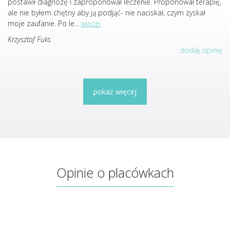
postawił diagnozę i zaproponował leczenie. Proponował terapię,
ale nie byłem chętny aby ją podjąć- nie naciskał, czym zyskał
moje zaufanie. Po le
...
więcej
Krzysztof Fuks
dodaj opinię
pokaż więcej
Opinie o placówkach