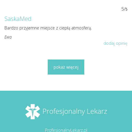
5/
5
SaskaMed
Bardzo przyjemne miejsce z ciepłą atmosferą.
Ewa
dodaj opinię
pokaż więcej
ProfesjonalnyLekarz.pl