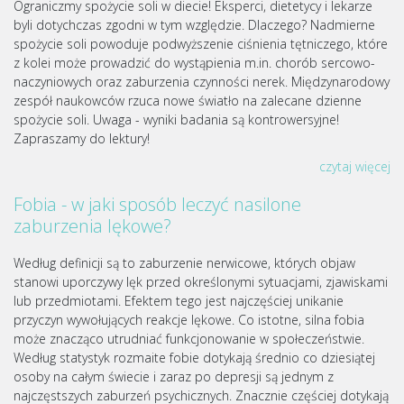
Ograniczmy spożycie soli w diecie! Eksperci, dietetycy i lekarze
byli dotychczas zgodni w tym względzie. Dlaczego? Nadmierne
spożycie soli powoduje podwyższenie ciśnienia tętniczego, które
z kolei może prowadzić do wystąpienia m.in. chorób sercowo-
naczyniowych oraz zaburzenia czynności nerek. Międzynarodowy
zespół naukowców rzuca nowe światło na zalecane dzienne
spożycie soli. Uwaga - wyniki badania są kontrowersyjne!
Zapraszamy do lektury!
czytaj więcej
Fobia - w jaki sposób leczyć nasilone
zaburzenia lękowe?
Według definicji są to zaburzenie nerwicowe, których objaw
stanowi uporczywy lęk przed określonymi sytuacjami, zjawiskami
lub przedmiotami. Efektem tego jest najczęściej unikanie
przyczyn wywołujących reakcje lękowe. Co istotne, silna fobia
może znacząco utrudniać funkcjonowanie w społeczeństwie.
Według statystyk rozmaite fobie dotykają średnio co dziesiątej
osoby na całym świecie i zaraz po depresji są jednym z
najczęstszych zaburzeń psychicznych. Znacznie częściej dotykają