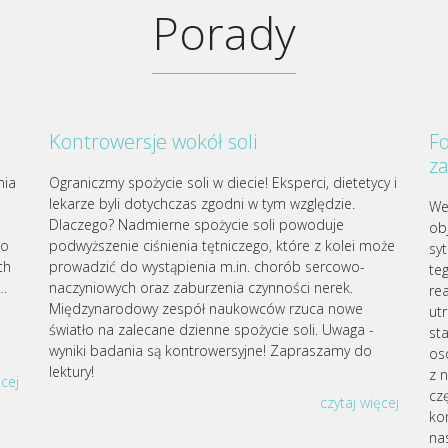
Porady
Kontrowersje wokół soli
Fo
z
nia
Ograniczmy spożycie soli w diecie! Eksperci, dietetycy i
lekarze byli dotychczas zgodni w tym względzie.
We
Dlaczego? Nadmierne spożycie soli powoduje
ob
go
podwyższenie ciśnienia tętniczego, które z kolei może
sy
th
prowadzić do wystąpienia m.in. chorób sercowo-
te
j…
naczyniowych oraz zaburzenia czynności nerek.
re
Międzynarodowy zespół naukowców rzuca nowe
ut
światło na zalecane dzienne spożycie soli. Uwaga -
st
wyniki badania są kontrowersyjne! Zapraszamy do
os
lektury!
z 
ęcej
czę
czytaj więcej
ko
nas