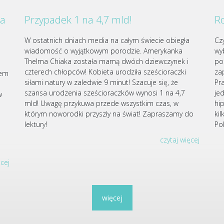
za
Przypadek 1 na 4,7 mld!
Ro
W ostatnich dniach media na całym świecie obiegła
Cz
wiadomość o wyjątkowym porodzie. Amerykanka
wy
Thelma Chiaka została mamą dwóch dziewczynek i
po
czterech chłopców! Kobieta urodziła sześcioraczki
za
iem
siłami natury w zaledwie 9 minut! Szacuje się, że
Pr
szansa urodzenia sześcioraczków wynosi 1 na 4,7
je
w
mld! Uwagę przykuwa przede wszystkim czas, w
hi
którym noworodki przyszły na świat! Zapraszamy do
ki
u
lektury!
Po
czytaj więcej
ęcej
więcej