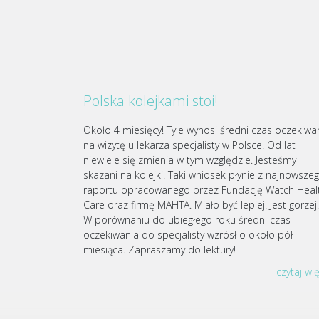
Polska kolejkami stoi!
Około 4 miesięcy! Tyle wynosi średni czas oczekiwa
na wizytę u lekarza specjalisty w Polsce. Od lat
niewiele się zmienia w tym względzie. Jesteśmy
skazani na kolejki! Taki wniosek płynie z najnowsze
raportu opracowanego przez Fundację Watch Heal
Care oraz firmę MAHTA. Miało być lepiej! Jest gorze
W porównaniu do ubiegłego roku średni czas
oczekiwania do specjalisty wzrósł o około pół
miesiąca. Zapraszamy do lektury!
czytaj wi