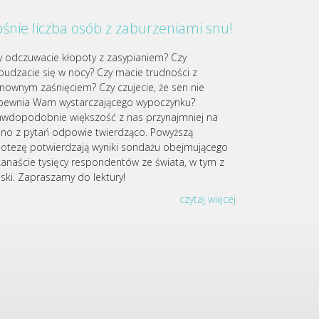
śnie liczba osób z zaburzeniami snu!
y odczuwacie kłopoty z zasypianiem? Czy
budzacie się w nocy? Czy macie trudności z
nownym zaśnięciem? Czy czujecie, że sen nie
pewnia Wam wystarczającego wypoczynku?
awdopodobnie większość z nas przynajmniej na
dno z pytań odpowie twierdząco. Powyższą
potezę potwierdzają wyniki sondażu obejmującego
lkanaście tysięcy respondentów ze świata, w tym z
lski. Zapraszamy do lektury!
czytaj więcej