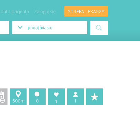
konto pacjenta
Zaloguj się
STREFA LEKARZY
500m
0
1
1