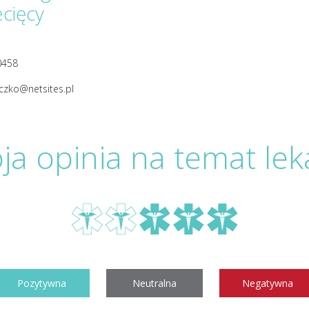
ecięcy
0458
aczko@netsites.pl
ja opinia na temat lek
Pozytywna
Neutralna
Negatywna