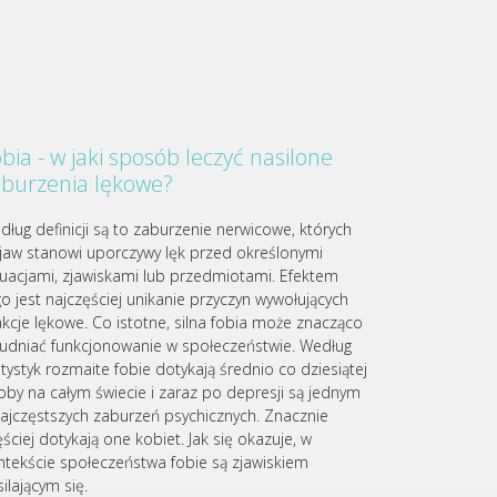
bia - w jaki sposób leczyć nasilone
aburzenia lękowe?
dług definicji są to zaburzenie nerwicowe, których
jaw stanowi uporczywy lęk przed określonymi
tuacjami, zjawiskami lub przedmiotami. Efektem
go jest najczęściej unikanie przyczyn wywołujących
akcje lękowe. Co istotne, silna fobia może znacząco
rudniać funkcjonowanie w społeczeństwie. Według
atystyk rozmaite fobie dotykają średnio co dziesiątej
oby na całym świecie i zaraz po depresji są jednym
najczęstszych zaburzeń psychicznych. Znacznie
ściej dotykają one kobiet. Jak się okazuje, w
ntekście społeczeństwa fobie są zjawiskiem
ilającym się.