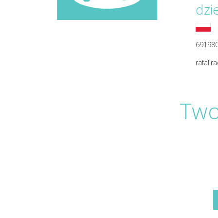
dzi
69198
rafal.r
Two