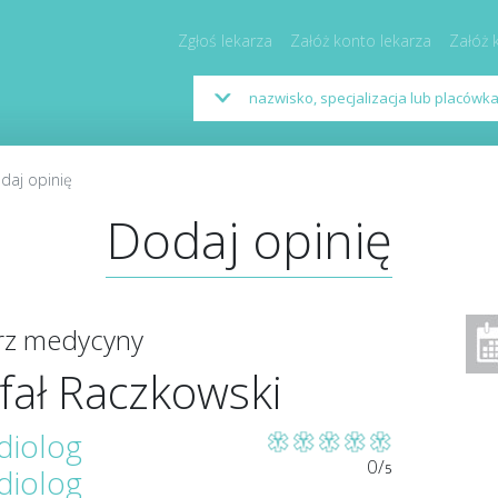
Zgłoś lekarza
Załóż konto lekarza
Załóż 
daj opinię
Dodaj opinię
arz medycyny
fał Raczkowski
diolog
0/
5
diolog