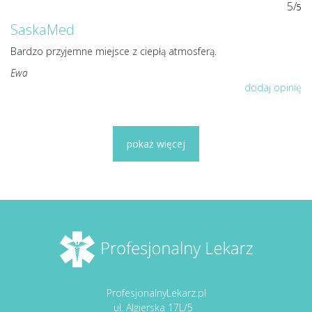
5/
5
SaskaMed
Bardzo przyjemne miejsce z ciepłą atmosferą.
Ewa
dodaj opinię
pokaż więcej
ProfesjonalnyLekarz.pl
ul. Algierska 17L/5