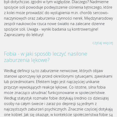
byli dotychczas zgodni w tym względzie. Dlaczego? Nadmierne
spożycie soli powoduje podwyższenie ciśnienia tętniczego, które
z kolei może prowadzić do wystąpienia m.in. chorób sercowo-
naczyniowych oraz zaburzenia czynności nerek. Międzynarodowy
zespół naukowców rzuca nowe światło na zalecane dzienne
spożycie soli. Uwaga - wyniki badania są kontrowersyjne!
Zapraszamy do lektury!
czytaj więcej
Fobia - w jaki sposób leczyć nasilone
zaburzenia lękowe?
Według definicji są to zaburzenie nerwicowe, których objaw
stanowi uporczywy lęk przed określonymi sytuacjami, zjawiskami
lub przedmiotami. Efektem tego jest najczęściej unikanie
przyczyn wywołujących reakcje lękowe. Co istotne, silna fobia
może znacząco utrudniać funkcjonowanie w społeczeństwie.
Według statystyk rozmaite fobie dotykają średnio co dziesiątej
osoby na całym świecie i zaraz po depresji są jednym z
najczęstszych zaburzeń psychicznych. Znacznie częściej dotykają
one kobiet. Jak się okazuje, w kontekście społeczeństwa fobie są