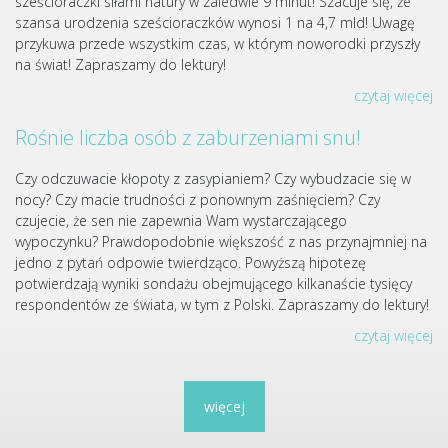
sześcioraczki siłami natury w zaledwie 9 minut! Szacuje się, że
szansa urodzenia sześcioraczków wynosi 1 na 4,7 mld! Uwagę
przykuwa przede wszystkim czas, w którym noworodki przyszły
na świat! Zapraszamy do lektury!
czytaj więcej
Rośnie liczba osób z zaburzeniami snu!
Czy odczuwacie kłopoty z zasypianiem? Czy wybudzacie się w
nocy? Czy macie trudności z ponownym zaśnięciem? Czy
czujecie, że sen nie zapewnia Wam wystarczającego
wypoczynku? Prawdopodobnie większość z nas przynajmniej na
jedno z pytań odpowie twierdząco. Powyższą hipotezę
potwierdzają wyniki sondażu obejmującego kilkanaście tysięcy
respondentów ze świata, w tym z Polski. Zapraszamy do lektury!
czytaj więcej
więcej