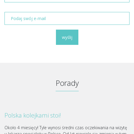
wyślij
Porady
Polska kolejkami stoi!
Około 4 miesięcy! Tyle wynosi średni czas oczekiwania na wizytę
u lekarza specjalisty w Polsce. Od lat niewiele się zmienia w tym