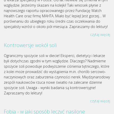
względzie. Jesteśmy skazani na kolejki! Taki wniosek płynie z
najnowszego raportu opracowanego przez Fundację Watch
Health Care oraz firmę MAHTA. Miało być lepiej! Jest gorzej… W
porównaniu do ubiegłego roku średni czas oczekiwania do
specjalisty wzrósł o około pół miesiąca. Zapraszamy do lektury!
czytaj więcej
Kontrowersje wokół soli
Ograniczmy spożycie soli w diecie! Eksperci, dietetycy i lekarze
byli dotychczas zgodni w tym względzie. Dlaczego? Nadmierne
spożycie soli powoduje podwyższenie ciśnienia tętniczego, które
z kolei może prowadzić do wystąpienia m.in. chorób sercowo-
naczyniowych oraz zaburzenia czynności nerek. Międzynarodowy
zespół naukowców rzuca nowe światło na zalecane dzienne
spożycie soli. Uwaga - wyniki badania są kontrowersyjne!
Zapraszamy do lektury!
czytaj więcej
Fobia - w jaki sposób leczyć nasilone