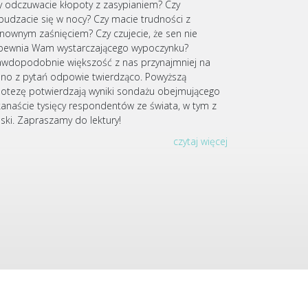
y odczuwacie kłopoty z zasypianiem? Czy
budzacie się w nocy? Czy macie trudności z
nownym zaśnięciem? Czy czujecie, że sen nie
pewnia Wam wystarczającego wypoczynku?
awdopodobnie większość z nas przynajmniej na
dno z pytań odpowie twierdząco. Powyższą
potezę potwierdzają wyniki sondażu obejmującego
lkanaście tysięcy respondentów ze świata, w tym z
lski. Zapraszamy do lektury!
czytaj więcej