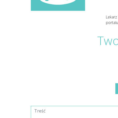
Lekarz 
portal
Two