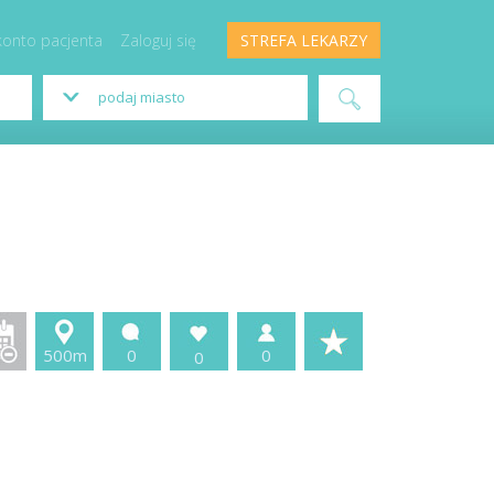
konto pacjenta
Zaloguj się
STREFA LEKARZY
500m
0
0
0