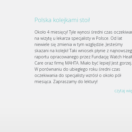
Polska kolejkami stoi!
Około 4 miesięcy! Tyle wynosi średni czas oczekiwa
na wizytę u lekarza specjalisty w Polsce. Od lat
niewiele się zmienia w tym względzie. Jesteśmy
skazani na kolejki! Taki wniosek płynie z najnowsze
raportu opracowanego przez Fundację Watch Heal
Care oraz firmę MAHTA. Miało być lepiej! Jest gorze
W porównaniu do ubiegłego roku średni czas
oczekiwania do specjalisty wzrósł o około pół
miesiąca. Zapraszamy do lektury!
czytaj wi