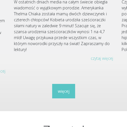
W ostatnich dniach media na całym świecie obiegła
Cz
wiadomość o wyjątkowym porodzie. Amerykanka
wy
Thelma Chiaka została mamą dwóch dziewczynek i
po
czterech chłopców! Kobieta urodziła sześcioraczki
za
iem
siłami natury w zaledwie 9 minut! Szacuje się, że
Pr
szansa urodzenia sześcioraczków wynosi 1 na 4,7
je
w
mld! Uwagę przykuwa przede wszystkim czas, w
hi
którym noworodki przyszły na świat! Zapraszamy do
ki
u
lektury!
Po
czytaj więcej
ęcej
więcej