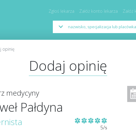
Zgłoś lekarza
Załóż konto lekarza
Załóż 
 opinię
Dodaj opinię
arz medycyny
weł Pałdyna
ernista
5/
5