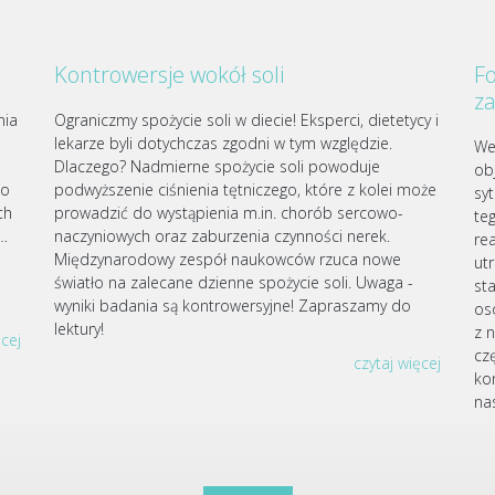
Kontrowersje wokół soli
Fo
z
nia
Ograniczmy spożycie soli w diecie! Eksperci, dietetycy i
lekarze byli dotychczas zgodni w tym względzie.
We
Dlaczego? Nadmierne spożycie soli powoduje
ob
go
podwyższenie ciśnienia tętniczego, które z kolei może
sy
th
prowadzić do wystąpienia m.in. chorób sercowo-
te
j…
naczyniowych oraz zaburzenia czynności nerek.
re
Międzynarodowy zespół naukowców rzuca nowe
ut
światło na zalecane dzienne spożycie soli. Uwaga -
st
wyniki badania są kontrowersyjne! Zapraszamy do
os
lektury!
z 
ęcej
czę
czytaj więcej
ko
nas