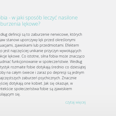
bia - w jaki sposób leczyć nasilone
aburzenia lękowe?
dług definicji są to zaburzenie nerwicowe, których
jaw stanowi uporczywy lęk przed określonymi
tuacjami, zjawiskami lub przedmiotami. Efektem
go jest najczęściej unikanie przyczyn wywołujących
akcje lękowe. Co istotne, silna fobia może znacząco
rudniać funkcjonowanie w społeczeństwie. Według
atystyk rozmaite fobie dotykają średnio co dziesiątej
oby na całym świecie i zaraz po depresji są jednym
najczęstszych zaburzeń psychicznych. Znacznie
ściej dotykają one kobiet. Jak się okazuje, w
ntekście społeczeństwa fobie są zjawiskiem
ilającym się.
czytaj więcej