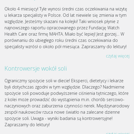
Około 4 miesięcy! Tyle wynosi średni czas oczekiwania na wizytę
u lekarza specjalisty w Polsce. Od lat niewiele się zmienia w tym
względzie. Jesteśmy skazani na kolejki! Taki wniosek płynie z
najnowszego raportu opracowanego przez Fundację Watch
Health Care oraz firmę MAHTA. Miało być lepiej! Jest gorzej… W
porównaniu do ubiegłego roku średni czas oczekiwania do
specjalisty wzrósł o około pół miesiąca. Zapraszamy do lektury!
czytaj więcej
Kontrowersje wokół soli
Ograniczmy spożycie soli w diecie! Eksperci, dietetycy i lekarze
byli dotychczas zgodni w tym względzie. Dlaczego? Nadmierne
spożycie soli powoduje podwyższenie ciśnienia tętniczego, które
z kolei może prowadzić do wystąpienia m.in. chorób sercowo-
naczyniowych oraz zaburzenia czynności nerek. Międzynarodowy
zespół naukowców rzuca nowe światło na zalecane dzienne
spożycie soli. Uwaga - wyniki badania są kontrowersyjne!
Zapraszamy do lektury!
czytaj więcej