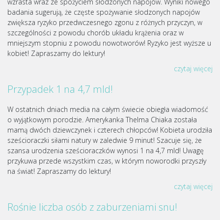
wzrasta wraz ze spożyciem słodzonych napojów. Wyniki nowego
badania sugerują, że częste spożywanie słodzonych napojów
zwiększa ryzyko przedwczesnego zgonu z różnych przyczyn, w
szczególności z powodu chorób układu krążenia oraz w
mniejszym stopniu z powodu nowotworów! Ryzyko jest wyższe u
kobiet! Zapraszamy do lektury!
czytaj więcej
Przypadek 1 na 4,7 mld!
W ostatnich dniach media na całym świecie obiegła wiadomość
o wyjątkowym porodzie. Amerykanka Thelma Chiaka została
mamą dwóch dziewczynek i czterech chłopców! Kobieta urodziła
sześcioraczki siłami natury w zaledwie 9 minut! Szacuje się, że
szansa urodzenia sześcioraczków wynosi 1 na 4,7 mld! Uwagę
przykuwa przede wszystkim czas, w którym noworodki przyszły
na świat! Zapraszamy do lektury!
czytaj więcej
Rośnie liczba osób z zaburzeniami snu!