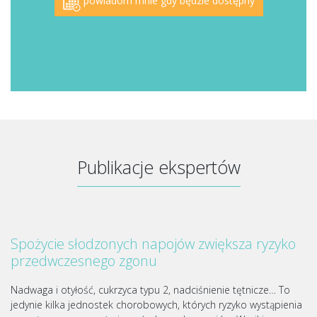
powiadom mnie gdy będzie dostępny
Publikacje ekspertów
Spożycie słodzonych napojów zwiększa ryzyko
przedwczesnego zgonu
Nadwaga i otyłość, cukrzyca typu 2, nadciśnienie tętnicze… To
jedynie kilka jednostek chorobowych, których ryzyko wystąpienia