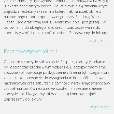
Około 4 miesięcy! Tyle wynosi średni czas oczekiwania na wizytę
u lekarza specjalisty w Polsce. Od lat niewiele się zmienia w tym
względzie. Jesteśmy skazani na kolejki! Taki wniosek płynie z
najnowszego raportu opracowanego przez Fundację Watch
Health Care oraz firmę MAHTA. Miało być lepiej! Jest gorzej… W
porównaniu do ubiegłego roku średni czas oczekiwania do
specjalisty wzrósł o około pół miesiąca. Zapraszamy do lektury!
czytaj więcej
Kontrowersje wokół soli
Ograniczmy spożycie soli w diecie! Eksperci, dietetycy i lekarze
byli dotychczas zgodni w tym względzie. Dlaczego? Nadmierne
spożycie soli powoduje podwyższenie ciśnienia tętniczego, które
z kolei może prowadzić do wystąpienia m.in. chorób sercowo-
naczyniowych oraz zaburzenia czynności nerek. Międzynarodowy
zespół naukowców rzuca nowe światło na zalecane dzienne
spożycie soli. Uwaga - wyniki badania są kontrowersyjne!
Zapraszamy do lektury!
czytaj więcej