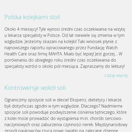
Polska kolejkami stoi!
Około 4 miesięcy! Tyle wynosi średni czas oczekiwania na wizytę
u lekarza specjalisty w Polsce. Od lat niewiele się zmienia w tym
względzie. Jesteśmy skazani na kolejki! Taki wniosek płynie z
najnowszego raportu opracowanego przez Fundację Watch
Health Care oraz firmę MAHTA. Miało być lepiej! Jest gorzej… W
porównaniu do ubiegłego roku średni czas oczekiwania do
specjalisty wzrósł o około pół miesiąca. Zapraszamy do lektury!
czytaj więcej
Kontrowersje wokół soli
Ograniczmy spożycie soli w diecie! Eksperci, dietetycy i lekarze
byli dotychczas zgodni w tym względzie. Dlaczego? Nadmierne
spożycie soli powoduje podwyższenie ciśnienia tętniczego, które
z kolei może prowadzić do wystąpienia m.in. chorób sercowo-
naczyniowych oraz zaburzenia czynności nerek. Międzynarodowy
zespół naukowców rzuca nowe światło na zalecane dzienne