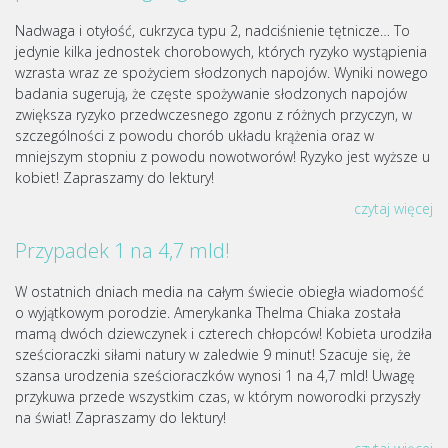
Nadwaga i otyłość, cukrzyca typu 2, nadciśnienie tętnicze… To
jedynie kilka jednostek chorobowych, których ryzyko wystąpienia
wzrasta wraz ze spożyciem słodzonych napojów. Wyniki nowego
badania sugerują, że częste spożywanie słodzonych napojów
zwiększa ryzyko przedwczesnego zgonu z różnych przyczyn, w
szczególności z powodu chorób układu krążenia oraz w
mniejszym stopniu z powodu nowotworów! Ryzyko jest wyższe u
kobiet! Zapraszamy do lektury!
czytaj więcej
Przypadek 1 na 4,7 mld!
W ostatnich dniach media na całym świecie obiegła wiadomość
o wyjątkowym porodzie. Amerykanka Thelma Chiaka została
mamą dwóch dziewczynek i czterech chłopców! Kobieta urodziła
sześcioraczki siłami natury w zaledwie 9 minut! Szacuje się, że
szansa urodzenia sześcioraczków wynosi 1 na 4,7 mld! Uwagę
przykuwa przede wszystkim czas, w którym noworodki przyszły
na świat! Zapraszamy do lektury!