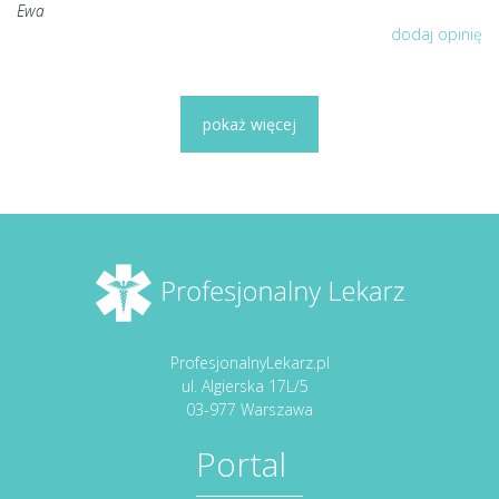
Ewa
dodaj opinię
pokaż więcej
ProfesjonalnyLekarz.pl
ul. Algierska 17L/5
03-977 Warszawa
Portal