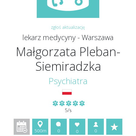
zgłoś aktualizację
lekarz medycyny - Warszawa
Małgorzata Pleban-
Siemiradzka
Psychiatra
5/
5
500m
0
0
0