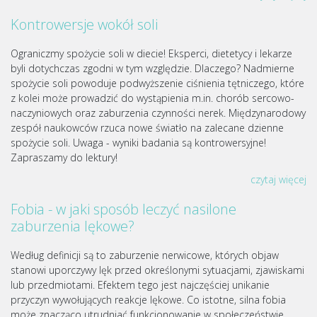
Kontrowersje wokół soli
Ograniczmy spożycie soli w diecie! Eksperci, dietetycy i lekarze
byli dotychczas zgodni w tym względzie. Dlaczego? Nadmierne
spożycie soli powoduje podwyższenie ciśnienia tętniczego, które
z kolei może prowadzić do wystąpienia m.in. chorób sercowo-
naczyniowych oraz zaburzenia czynności nerek. Międzynarodowy
zespół naukowców rzuca nowe światło na zalecane dzienne
spożycie soli. Uwaga - wyniki badania są kontrowersyjne!
Zapraszamy do lektury!
czytaj więcej
Fobia - w jaki sposób leczyć nasilone
zaburzenia lękowe?
Według definicji są to zaburzenie nerwicowe, których objaw
stanowi uporczywy lęk przed określonymi sytuacjami, zjawiskami
lub przedmiotami. Efektem tego jest najczęściej unikanie
przyczyn wywołujących reakcje lękowe. Co istotne, silna fobia
może znacząco utrudniać funkcjonowanie w społeczeństwie.