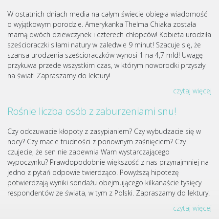
W ostatnich dniach media na całym świecie obiegła wiadomość
o wyjątkowym porodzie. Amerykanka Thelma Chiaka została
mamą dwóch dziewczynek i czterech chłopców! Kobieta urodziła
sześcioraczki siłami natury w zaledwie 9 minut! Szacuje się, że
szansa urodzenia sześcioraczków wynosi 1 na 4,7 mld! Uwagę
przykuwa przede wszystkim czas, w którym noworodki przyszły
na świat! Zapraszamy do lektury!
czytaj więcej
Rośnie liczba osób z zaburzeniami snu!
Czy odczuwacie kłopoty z zasypianiem? Czy wybudzacie się w
nocy? Czy macie trudności z ponownym zaśnięciem? Czy
czujecie, że sen nie zapewnia Wam wystarczającego
wypoczynku? Prawdopodobnie większość z nas przynajmniej na
jedno z pytań odpowie twierdząco. Powyższą hipotezę
potwierdzają wyniki sondażu obejmującego kilkanaście tysięcy
respondentów ze świata, w tym z Polski. Zapraszamy do lektury!
czytaj więcej