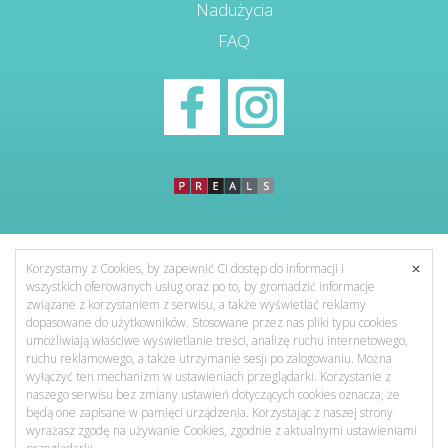
Nadużycia
FAQ
Korzystamy z Cookies, by zapewnić Ci dostęp do informacji i
wszystkich oferowanych usług oraz po to, by gromadzić informacje
związane z korzystaniem z serwisu, a także wyświetlać reklamy
dopasowane do użytkowników. Stosowane przez nas pliki typu cookies
umożliwiają właściwe wyświetlanie treści, analizę ruchu internetowego,
ruchu reklamowego, a także utrzymanie sesji po zalogowaniu. Można
wyłączyć ten mechanizm w ustawieniach przeglądarki. Korzystanie z
naszego serwisu bez zmiany ustawień dotyczących cookies oznacza, że
będą one zapisane w pamięci urządzenia. Korzystając z naszej strony
wyrażasz zgodę na używanie Cookies, zgodnie z aktualnymi ustawieniami