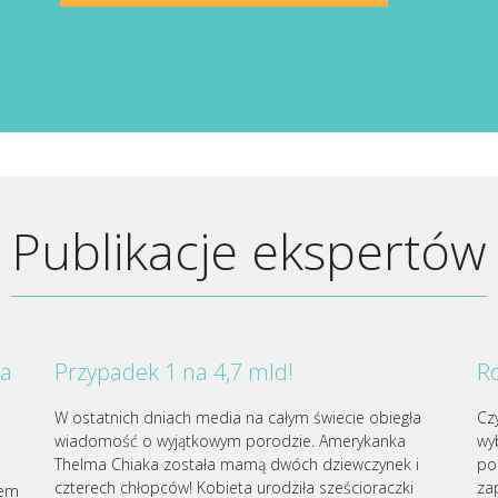
Publikacje ekspertów
za
Przypadek 1 na 4,7 mld!
Ro
W ostatnich dniach media na całym świecie obiegła
Cz
wiadomość o wyjątkowym porodzie. Amerykanka
wy
Thelma Chiaka została mamą dwóch dziewczynek i
po
czterech chłopców! Kobieta urodziła sześcioraczki
za
iem