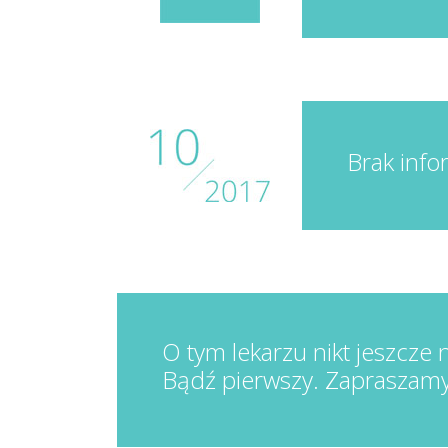
Brak info
O tym lekarzu nikt jeszcze n
Bądź pierwszy. Zapraszamy