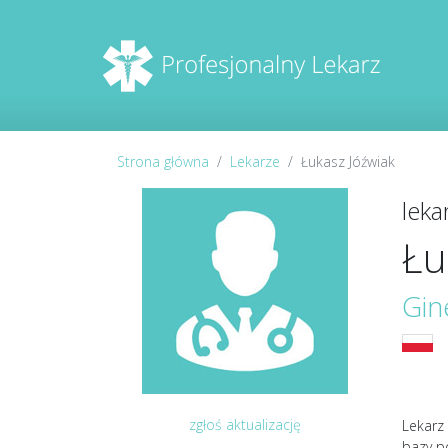
Strona główna
Lekarze
Łukasz Jóźwiak
lek
Łu
Gin
zgłoś aktualizację
Lekarz 
bazy p