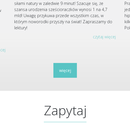
siłami natury w zaledwie 9 minut! Szacuje się, że
Pr
szansa urodzenia sześcioraczków wynosi 1 na 4,7
je
w
mld! Uwagę przykuwa przede wszystkim czas, w
hi
którym noworodki przyszły na świat! Zapraszamy do
ki
u
lektury!
Po
czytaj więcej
ęcej
więcej
Zapytaj