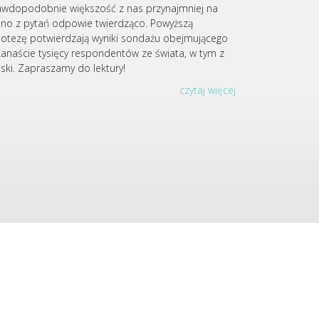
awdopodobnie większość z nas przynajmniej na
dno z pytań odpowie twierdząco. Powyższą
potezę potwierdzają wyniki sondażu obejmującego
lkanaście tysięcy respondentów ze świata, w tym z
lski. Zapraszamy do lektury!
czytaj więcej