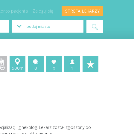
konto pacjenta
Zaloguj się
STREFA LEKARZY
500m
0
1
0
alizacji: ginekolog. Lekarz został zgłoszony do
twem poczty elektronicznej.