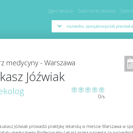
Zgłoś lekarza
Załóż konto lekarza
Załóż 
arz medycyny - Warszawa
kasz Jóźwiak
ekolog
0/
5
Łukasz Jóźwiak prowadzi praktykę lekarską w mieście Warszawa w specj
ortalu medycznego Profesjonalny Lekarz przez pacjenta za pośrednic