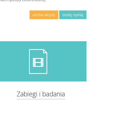
umów wizytę
dodaj opinię
Zabiegi i badania