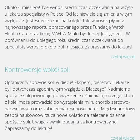
Około 4 miesięcy! Tyle wynosi średni czas oczekiwania na wizytę
u lekarza specjalisty w Polsce. Od lat niewiele się zmienia w tym
względzie. Jesteśmy skazani na kolejki! Taki wniosek płynie z
najnowszego raportu opracowanego przez Fundację Watch
Health Care oraz firmę MAHTA. Miało być lepiej! Jest gorzej… W
porównaniu do ubiegłego roku średni czas oczekiwania do
specjalisty wzrósł o około pół miesiąca. Zapraszamy do lektury!
czytaj więcej
Kontrowersje wokół soli
Ograniczmy spożycie soli w diecie! Eksperci, dietetycy i lekarze
byli dotychczas zgodni w tym względzie. Dlaczego? Nadmierne
spożycie soli powoduje podwyższenie ciśnienia tętniczego, które
z kolei może prowadzić do wystąpienia m.in. chorób sercowo-
naczyniowych oraz zaburzenia czynności nerek. Międzynarodowy
zespół naukowców rzuca nowe światło na zalecane dzienne
spożycie soli. Uwaga - wyniki badania są kontrowersyjne!
Zapraszamy do lektury!
czytaj więcej