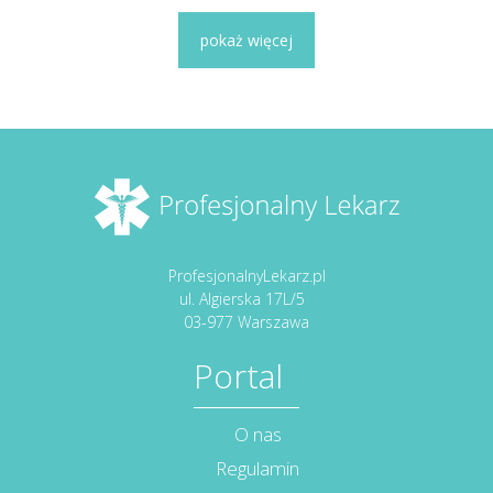
pokaż więcej
ProfesjonalnyLekarz.pl
ul. Algierska 17L/5
03-977 Warszawa
Portal
O nas
Regulamin