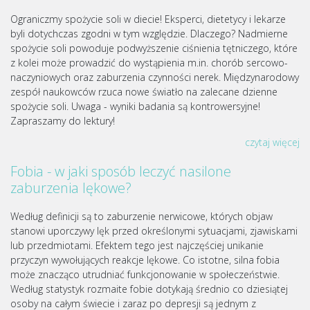
Ograniczmy spożycie soli w diecie! Eksperci, dietetycy i lekarze
byli dotychczas zgodni w tym względzie. Dlaczego? Nadmierne
spożycie soli powoduje podwyższenie ciśnienia tętniczego, które
z kolei może prowadzić do wystąpienia m.in. chorób sercowo-
naczyniowych oraz zaburzenia czynności nerek. Międzynarodowy
zespół naukowców rzuca nowe światło na zalecane dzienne
spożycie soli. Uwaga - wyniki badania są kontrowersyjne!
Zapraszamy do lektury!
czytaj więcej
Fobia - w jaki sposób leczyć nasilone
zaburzenia lękowe?
Według definicji są to zaburzenie nerwicowe, których objaw
stanowi uporczywy lęk przed określonymi sytuacjami, zjawiskami
lub przedmiotami. Efektem tego jest najczęściej unikanie
przyczyn wywołujących reakcje lękowe. Co istotne, silna fobia
może znacząco utrudniać funkcjonowanie w społeczeństwie.
Według statystyk rozmaite fobie dotykają średnio co dziesiątej
osoby na całym świecie i zaraz po depresji są jednym z