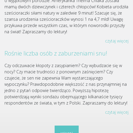
o wyjątkowym porodzie. Amerykanka Thelma Chiaka została
mamą dwóch dziewczynek i czterech chłopców! Kobieta urodziła
sześcioraczki siłami natury w zaledwie 9 minut! Szacuje się, że
szansa urodzenia sześcioraczków wynosi 1 na 4,7 mld! Uwagę
przykuwa przede wszystkim czas, w którym noworodki przyszły
na świat! Zapraszamy do lektury!
czytaj więcej
Rośnie liczba osób z zaburzeniami snu!
Czy odczuwacie kłopoty z zasypianiem? Czy wybudzacie się w
nocy? Czy macie trudności z ponownym zaśnięciem? Czy
czujecie, że sen nie zapewnia Wam wystarczającego
wypoczynku? Prawdopodobnie większość z nas przynajmniej na
jedno z pytań odpowie twierdząco. Powyższą hipotezę
potwierdzają wyniki sondażu obejmującego kilkanaście tysięcy
respondentów ze świata, w tym z Polski. Zapraszamy do lektury!
czytaj więcej