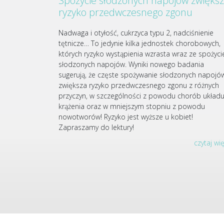
Spożycie słodzonych napojów zwięks
ryzyko przedwczesnego zgonu
Nadwaga i otyłość, cukrzyca typu 2, nadciśnienie
tętnicze… To jedynie kilka jednostek chorobowych,
których ryzyko wystąpienia wzrasta wraz ze spożyc
słodzonych napojów. Wyniki nowego badania
sugerują, że częste spożywanie słodzonych napojó
zwiększa ryzyko przedwczesnego zgonu z różnych
przyczyn, w szczególności z powodu chorób układ
krążenia oraz w mniejszym stopniu z powodu
nowotworów! Ryzyko jest wyższe u kobiet!
Zapraszamy do lektury!
czytaj wi