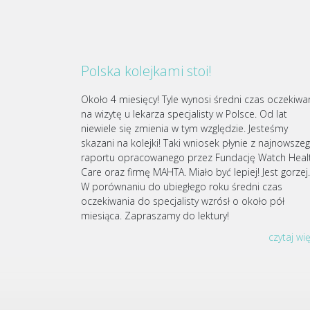
Polska kolejkami stoi!
Około 4 miesięcy! Tyle wynosi średni czas oczekiwa
na wizytę u lekarza specjalisty w Polsce. Od lat
niewiele się zmienia w tym względzie. Jesteśmy
skazani na kolejki! Taki wniosek płynie z najnowsze
raportu opracowanego przez Fundację Watch Heal
Care oraz firmę MAHTA. Miało być lepiej! Jest gorze
W porównaniu do ubiegłego roku średni czas
oczekiwania do specjalisty wzrósł o około pół
miesiąca. Zapraszamy do lektury!
czytaj wi