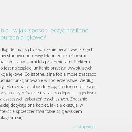
bia - w jaki sposób leczyć nasilone
aburzenia lękowe?
dług definicji są to zaburzenie nerwicowe, których
jaw stanowi uporczywy lęk przed określonymi
tuacjami, zjawiskami lub przedmiotami. Efektem
go jest najczęściej unikanie przyczyn wywołujących
akcje lękowe. Co istotne, silna fobia może znacząco
rudniać funkcjonowanie w społeczeństwie. Według
atystyk rozmaite fobie dotykają średnio co dziesiątej
oby na całym świecie i zaraz po depresji są jednym
najczęstszych zaburzeń psychicznych. Znacznie
ściej dotykają one kobiet. Jak się okazuje, w
ntekście społeczeństwa fobie są zjawiskiem
ilającym się.
czytaj więcej