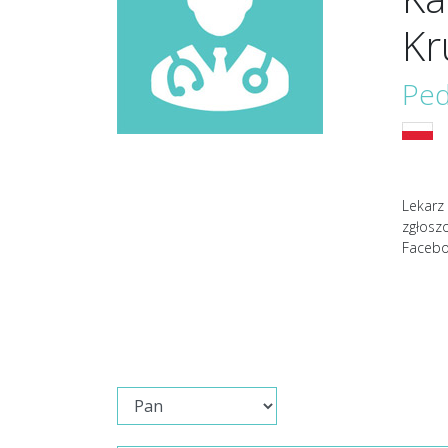
Kr
Ped
Lekarz 
zgłosz
Facebo