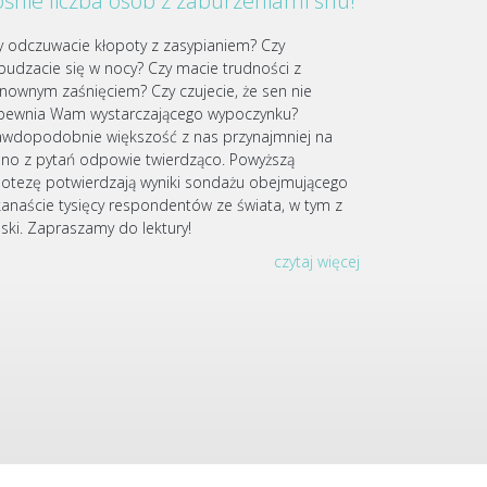
śnie liczba osób z zaburzeniami snu!
y odczuwacie kłopoty z zasypianiem? Czy
budzacie się w nocy? Czy macie trudności z
nownym zaśnięciem? Czy czujecie, że sen nie
pewnia Wam wystarczającego wypoczynku?
awdopodobnie większość z nas przynajmniej na
dno z pytań odpowie twierdząco. Powyższą
potezę potwierdzają wyniki sondażu obejmującego
lkanaście tysięcy respondentów ze świata, w tym z
lski. Zapraszamy do lektury!
czytaj więcej