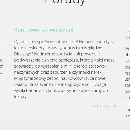
Kontrowersje wokół soli
Fo
z
nia
Ograniczmy spożycie soli w diecie! Eksperci, dietetycy i
lekarze byli dotychczas zgodni w tym względzie.
We
Dlaczego? Nadmierne spożycie soli powoduje
ob
go
podwyższenie ciśnienia tętniczego, które z kolei może
sy
th
prowadzić do wystąpienia m.in. chorób sercowo-
te
j…
naczyniowych oraz zaburzenia czynności nerek.
re
Międzynarodowy zespół naukowców rzuca nowe
ut
światło na zalecane dzienne spożycie soli. Uwaga -
st
wyniki badania są kontrowersyjne! Zapraszamy do
os
lektury!
z 
ęcej
czę
czytaj więcej
ko
nas