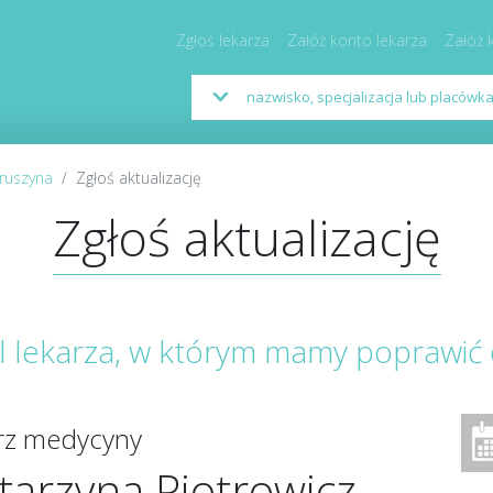
Zgłoś lekarza
Załóż konto lekarza
Załóż 
Kruszyna
Zgłoś aktualizację
Zgłoś aktualizację
il lekarza, w którym mamy poprawić
arz medycyny
tarzyna Piotrowicz-