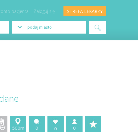
konto pacjenta
Zaloguj się
STREFA LEKARZY
 dane
500m
0
0
0