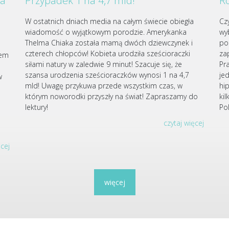
za
Przypadek 1 na 4,7 mld!
Ro
W ostatnich dniach media na całym świecie obiegła
Cz
wiadomość o wyjątkowym porodzie. Amerykanka
wy
Thelma Chiaka została mamą dwóch dziewczynek i
po
czterech chłopców! Kobieta urodziła sześcioraczki
za
iem
siłami natury w zaledwie 9 minut! Szacuje się, że
Pr
szansa urodzenia sześcioraczków wynosi 1 na 4,7
je
w
mld! Uwagę przykuwa przede wszystkim czas, w
hi
którym noworodki przyszły na świat! Zapraszamy do
ki
u
lektury!
Po
czytaj więcej
ęcej
więcej