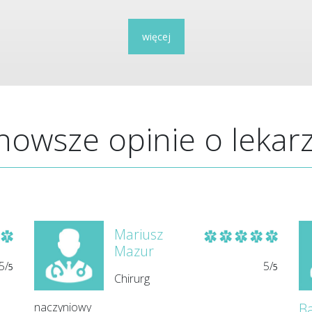
więcej
nowsze opinie o lekar
Mariusz
Mazur
5/
5/
5
5
Chirurg
naczyniowy
Ba