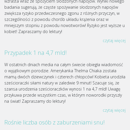
wzrasta wraz ze spożyciem słodzonych napojów. Wyniki nowego
badania sugerują, że częste spożywanie słodzonych napojów
zwiększa ryzyko przedwczesnego zgonu z różnych przyczyn, w
szczególności z powodu chorób układu krążenia oraz w
mniejszym stopniu z powodu nowotworów! Ryzyko jest wyższe u
kobiet! Zapraszamy do lektury!
czytaj więcej
Przypadek 1 na 4,7 mld!
W ostatnich dniach media na całym świecie obiegła wiadomość
o wyjątkowym porodzie. Amerykanka Thelma Chiaka została
mamą dwóch dziewczynek i czterech chłopców! Kobieta urodziła
sześcioraczki siłami natury w zaledwie 9 minut! Szacuje się, że
szansa urodzenia sześcioraczków wynosi 1 na 4,7 mld! Uwagę
przykuwa przede wszystkim czas, w którym noworodki przyszły
na świat! Zapraszamy do lektury!
czytaj więcej
Rośnie liczba osób z zaburzeniami snu!