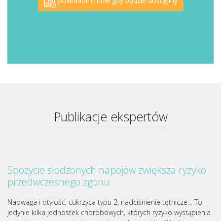
powiadom mnie gdy będzie dostępny
Publikacje ekspertów
Spożycie słodzonych napojów zwiększa ryzyko
przedwczesnego zgonu
Nadwaga i otyłość, cukrzyca typu 2, nadciśnienie tętnicze… To
jedynie kilka jednostek chorobowych, których ryzyko wystąpienia