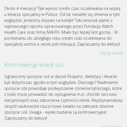
Około 4 miesięcy! Tyle wynosi średni czas oczekiwania na wizytę
u lekarza specjalisty w Polsce. Od lat niewiele się zmienia w tym
względzie. Jesteśmy skazani na kolejki! Taki wniosek płynie z
najnowszego raportu opracowanego przez Fundację Watch
Health Care oraz firmę MAHTA. Miało być lepiej! Jest gorzej… W
porównaniu do ubiegłego roku średni czas oczekiwania do
specjalisty wzrósł o około pół miesiąca. Zapraszamy do lektury!
czytaj więcej
Kontrowersje wokół soli
Ograniczmy spożycie soli w diecie! Eksperci, dietetycy i lekarze
byli dotychczas zgodni w tym względzie. Dlaczego? Nadmierne
spożycie soli powoduje podwyższenie ciśnienia tętniczego, które
z kolei może prowadzić do wystąpienia m.in. chorób sercowo-
naczyniowych oraz zaburzenia czynności nerek. Międzynarodowy
zespół naukowców rzuca nowe światło na zalecane dzienne
spożycie soli. Uwaga - wyniki badania są kontrowersyjne!
Zapraszamy do lektury!
czytaj więcej