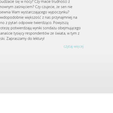
budzacie się w nocy? Czy macie trudności z
nownym zaśnięciem? Czy czujecie, że sen nie
pewnia Wam wystarczającego wypoczynku?
awdopodobnie większość z nas przynajmniej na
dno z pytań odpowie twierdząco. Powyższą
potezę potwierdzają wyniki sondażu obejmującego
lkanaście tysięcy respondentów ze świata, w tym z
lski. Zapraszamy do lektury!
czytaj więcej