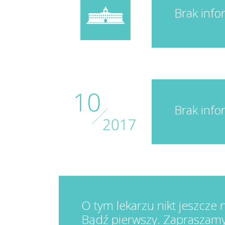
Brak info
Brak info
O tym lekarzu nikt jeszcze n
Bądź pierwszy. Zapraszamy