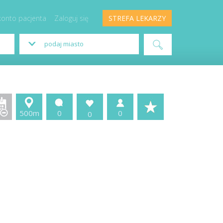
konto pacjenta
Zaloguj się
STREFA LEKARZY
500m
0
0
0