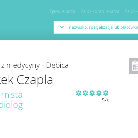
Zgłoś lekarza
Załóż konto lekarza
Załóż 
rz medycyny - Dębica
cek Czapla
ernista
5/
5
diolog