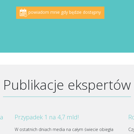
powiadom mnie gdy będzie dostępny
Publikacje ekspertów
za
Przypadek 1 na 4,7 mld!
Ro
W ostatnich dniach media na całym świecie obiegła
Cz