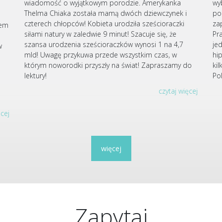
wiadomość o wyjątkowym porodzie. Amerykanka
wy
Thelma Chiaka została mamą dwóch dziewczynek i
po
czterech chłopców! Kobieta urodziła sześcioraczki
za
iem
siłami natury w zaledwie 9 minut! Szacuje się, że
Pr
szansa urodzenia sześcioraczków wynosi 1 na 4,7
je
w
mld! Uwagę przykuwa przede wszystkim czas, w
hi
którym noworodki przyszły na świat! Zapraszamy do
ki
u
lektury!
Po
czytaj więcej
ęcej
więcej
Zapytaj