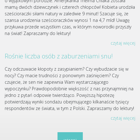
o wyjątkowym porodzie. Amerykanka Thelma Chiaka została
mamą dwóch dziewczynek i czterech chłopców! Kobieta urodziła
sześcioraczki siłami natury w zaledwie 9 minut! Szacuje się, że
szansa urodzenia sześcioraczków wynosi 1 na 4,7 mld! Uwagę
przykuwa przede wszystkim czas, w którym noworodki przyszły
na świat! Zapraszamy do lektury!
czytaj więcej
Rośnie liczba osób z zaburzeniami snu!
Czy odczuwacie kłopoty z zasypianiem? Czy wybudzacie się w
nocy? Czy macie trudności z ponownym zaśnięciem? Czy
czujecie, że sen nie zapewnia Wam wystarczającego
wypoczynku? Prawdopodobnie większość z nas przynajmniej na
jedno z pytań odpowie twierdząco. Powyższą hipotezę
potwierdzają wyniki sondażu obejmującego kilkanaście tysięcy
respondentów ze świata, w tym z Polski. Zapraszamy do lektury!
czytaj więcej