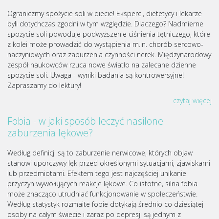
Ograniczmy spożycie soli w diecie! Eksperci, dietetycy i lekarze
byli dotychczas zgodni w tym względzie. Dlaczego? Nadmierne
spożycie soli powoduje podwyższenie ciśnienia tętniczego, które
z kolei może prowadzić do wystąpienia m.in. chorób sercowo-
naczyniowych oraz zaburzenia czynności nerek. Międzynarodowy
zespół naukowców rzuca nowe światło na zalecane dzienne
spożycie soli. Uwaga - wyniki badania są kontrowersyjne!
Zapraszamy do lektury!
czytaj więcej
Fobia - w jaki sposób leczyć nasilone
zaburzenia lękowe?
Według definicji są to zaburzenie nerwicowe, których objaw
stanowi uporczywy lęk przed określonymi sytuacjami, zjawiskami
lub przedmiotami. Efektem tego jest najczęściej unikanie
przyczyn wywołujących reakcje lękowe. Co istotne, silna fobia
może znacząco utrudniać funkcjonowanie w społeczeństwie.
Według statystyk rozmaite fobie dotykają średnio co dziesiątej
osoby na całym świecie i zaraz po depresji są jednym z