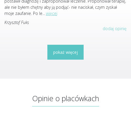
postawił diagnozę i zaproponował leczenie. Proponował terapię,
ale nie byłem chętny aby ją podjąć- nie naciskał, czym zyskał
moje zaufanie. Po le
...
więcej
Krzysztof Fuks
dodaj opinię
pokaż więcej
Opinie o placówkach