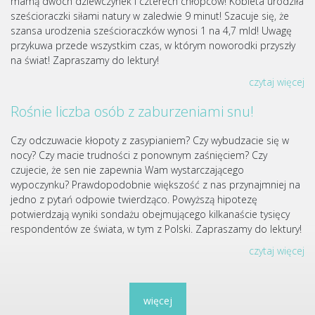
mamą dwóch dziewczynek i czterech chłopców! Kobieta urodziła
sześcioraczki siłami natury w zaledwie 9 minut! Szacuje się, że
szansa urodzenia sześcioraczków wynosi 1 na 4,7 mld! Uwagę
przykuwa przede wszystkim czas, w którym noworodki przyszły
na świat! Zapraszamy do lektury!
czytaj więcej
Rośnie liczba osób z zaburzeniami snu!
Czy odczuwacie kłopoty z zasypianiem? Czy wybudzacie się w
nocy? Czy macie trudności z ponownym zaśnięciem? Czy
czujecie, że sen nie zapewnia Wam wystarczającego
wypoczynku? Prawdopodobnie większość z nas przynajmniej na
jedno z pytań odpowie twierdząco. Powyższą hipotezę
potwierdzają wyniki sondażu obejmującego kilkanaście tysięcy
respondentów ze świata, w tym z Polski. Zapraszamy do lektury!
czytaj więcej
więcej