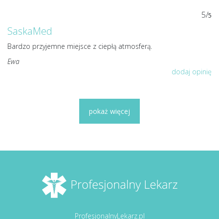
5/
5
SaskaMed
Bardzo przyjemne miejsce z ciepłą atmosferą.
Ewa
dodaj opinię
pokaż więcej
ProfesjonalnyLekarz.pl