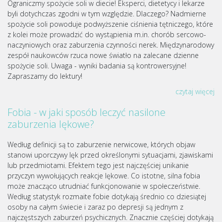
Ograniczmy spożycie soli w diecie! Eksperci, dietetycy i lekarze
byli dotychczas zgodni w tym względzie. Dlaczego? Nadmierne
spożycie soli powoduje podwyższenie ciśnienia tętniczego, które
z kolei może prowadzić do wystąpienia m.in. chorób sercowo-
naczyniowych oraz zaburzenia czynności nerek. Międzynarodowy
zespół naukowców rzuca nowe światło na zalecane dzienne
spożycie soli. Uwaga - wyniki badania są kontrowersyjne!
Zapraszamy do lektury!
czytaj więcej
Fobia - w jaki sposób leczyć nasilone
zaburzenia lękowe?
Według definicji są to zaburzenie nerwicowe, których objaw
stanowi uporczywy lęk przed określonymi sytuacjami, zjawiskami
lub przedmiotami. Efektem tego jest najczęściej unikanie
przyczyn wywołujących reakcje lękowe. Co istotne, silna fobia
może znacząco utrudniać funkcjonowanie w społeczeństwie.
Według statystyk rozmaite fobie dotykają średnio co dziesiątej
osoby na całym świecie i zaraz po depresji są jednym z
najczęstszych zaburzeń psychicznych. Znacznie częściej dotykają