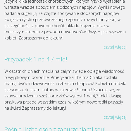
jedynie kilka jednostek chorobowych, których ryzyko wystąpienia
wzrasta wraz ze spożyciem słodzonych napojów. Wyniki nowego
badania sugerują, że częste spożywanie słodzonych napojów
zwiększa ryzyko przedwczesnego zgonu z różnych przyczyn, w
szczególności z powodu chorób układu krążenia oraz w
mniejszym stopniu z powodu nowotworów! Ryzyko jest wyższe u
kobiet! Zapraszamy do lektury!
czytaj więcej
Przypadek 1 na 4,7 mld!
W ostatnich dniach media na całym świecie obiegła wiadomość
o wyjątkowym porodzie. Amerykanka Thelma Chiaka została
mamą dwóch dziewczynek i czterech chłopców! Kobieta urodziła
sześcioraczki siłami natury w zaledwie 9 minut! Szacuje się, że
szansa urodzenia sześcioraczków wynosi 1 na 4,7 mld! Uwagę
przykuwa przede wszystkim czas, w którym noworodki przyszły
na świat! Zapraszamy do lektury!
czytaj więcej
Rośnie liczba osób z zaburzeniami snu!