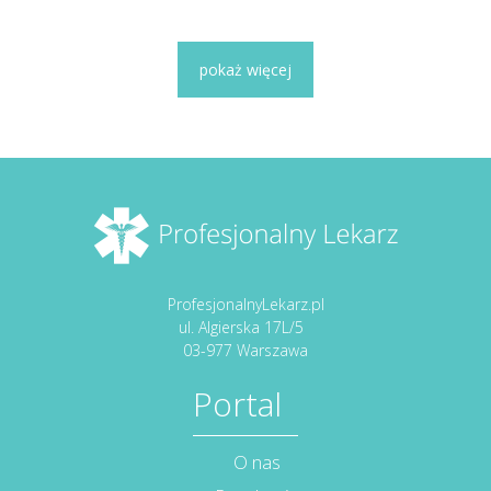
pokaż więcej
ProfesjonalnyLekarz.pl
ul. Algierska 17L/5
03-977 Warszawa
Portal
O nas