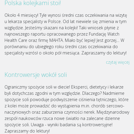
Polska kolejkami stoi!
Około 4 miesięcy! Tyle wynosi średni czas oczekiwania na wizytę
u lekarza specjalisty w Polsce. Od lat niewiele się zmienia w tym
względzie. Jesteśmy skazani na kolejki! Taki wniosek płynie z
najnowszego raportu opracowanego przez Fundację Watch
Health Care oraz firmę MAHTA. Miało być lepiej! Jest gorzej… W
porównaniu do ubiegłego roku średni czas oczekiwania do
specjalisty wzrósł o około pół miesiąca. Zapraszamy do lektury!
czytaj więcej
Kontrowersje wokół soli
Ograniczmy spożycie soli w diecie! Eksperci, dietetycy i lekarze
byli dotychczas zgodni w tym względzie. Dlaczego? Nadmierne
spożycie soli powoduje podwyższenie ciśnienia tętniczego, które
z kolei może prowadzić do wystąpienia m.in. chorób sercowo-
naczyniowych oraz zaburzenia czynności nerek. Międzynarodowy
zespół naukowców rzuca nowe światło na zalecane dzienne
spożycie soli. Uwaga - wyniki badania są kontrowersyjne!
Zapraszamy do lektury!