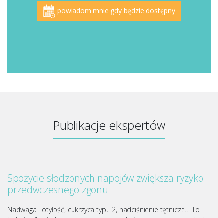
powiadom mnie gdy będzie dostępny
Publikacje ekspertów
Spożycie słodzonych napojów zwiększa ryzyko
przedwczesnego zgonu
Nadwaga i otyłość, cukrzyca typu 2, nadciśnienie tętnicze… To