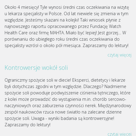
Około 4 miesięcy! Tyle wynosi średni czas oczekiwania na wizytę
u lekarza specjalisty w Polsce. Od lat niewiele się zmienia w tym
względzie. Jesteśmy skazani na kolejki! Taki wniosek płynie z
najnowszego raportu opracowanego przez Fundację Watch
Health Care oraz firmę MAHTA. Miało być lepiej! Jest gorzej… W
porównaniu do ubiegłego roku średni czas oczekiwania do
specjalisty wzrósł o około pół miesiąca. Zapraszamy do lektury!
czytaj więcej
Kontrowersje wokół soli
Ograniczmy spożycie soli w diecie! Eksperci, dietetycy i lekarze
byli dotychczas zgodni w tym względzie. Dlaczego? Nadmierne
spożycie soli powoduje podwyższenie ciśnienia tętniczego, które
z kolei może prowadzić do wystąpienia m.in. chorób sercowo-
naczyniowych oraz zaburzenia czynności nerek. Międzynarodowy
zespół naukowców rzuca nowe światło na zalecane dzienne
spożycie soli. Uwaga - wyniki badania są kontrowersyjne!
Zapraszamy do lektury!
czytaj więcej