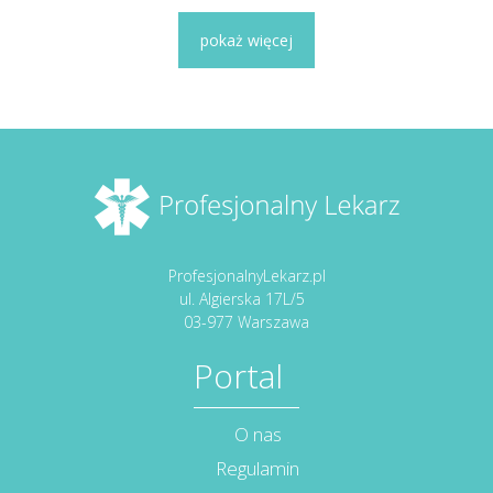
pokaż więcej
ProfesjonalnyLekarz.pl
ul. Algierska 17L/5
03-977 Warszawa
Portal
O nas
Regulamin