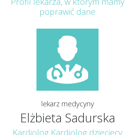
Profil lekarza, w którym mamy
poprawić dane
lekarz medycyny
Elżbieta Sadurska
Kardiolog
Kardiolog dziecięcy