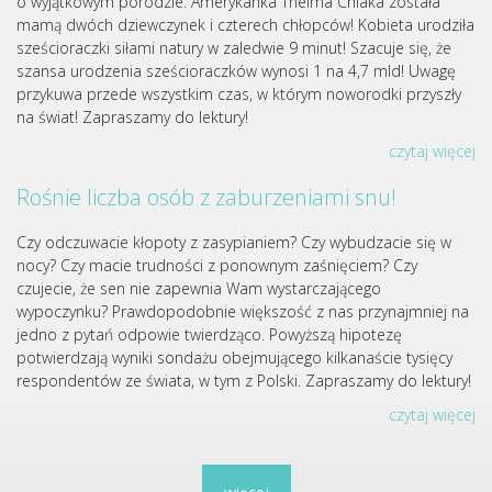
o wyjątkowym porodzie. Amerykanka Thelma Chiaka została
mamą dwóch dziewczynek i czterech chłopców! Kobieta urodziła
sześcioraczki siłami natury w zaledwie 9 minut! Szacuje się, że
szansa urodzenia sześcioraczków wynosi 1 na 4,7 mld! Uwagę
przykuwa przede wszystkim czas, w którym noworodki przyszły
na świat! Zapraszamy do lektury!
czytaj więcej
Rośnie liczba osób z zaburzeniami snu!
Czy odczuwacie kłopoty z zasypianiem? Czy wybudzacie się w
nocy? Czy macie trudności z ponownym zaśnięciem? Czy
czujecie, że sen nie zapewnia Wam wystarczającego
wypoczynku? Prawdopodobnie większość z nas przynajmniej na
jedno z pytań odpowie twierdząco. Powyższą hipotezę
potwierdzają wyniki sondażu obejmującego kilkanaście tysięcy
respondentów ze świata, w tym z Polski. Zapraszamy do lektury!
czytaj więcej