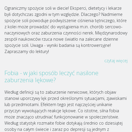
Ograniczmy spożycie soli w diecie! Eksperci, dietetycy i lekarze
byli dotychczas zgodni w tym względzie. Dlaczego? Nadmierne
spożycie soli powoduje podwyższenie ciśnienia tętniczego, które
z kolei może prowadzić do wystąpienia m.in. chorób sercowo-
naczyniowych oraz zaburzenia czynności nerek. Międzynarodowy
zespół naukowców rzuca nowe światło na zalecane dzienne
spożycie soli. Uwaga - wyniki badania są kontrowersyjne!
Zapraszamy do lektury!
czytaj więcej
Fobia - w jaki sposób leczyć nasilone
zaburzenia lękowe?
Według definicji są to zaburzenie nerwicowe, których objaw
stanowi uporczywy lęk przed określonymi sytuacjami, zjawiskami
lub przedmiotami. Efektem tego jest najczęściej unikanie
przyczyn wywołujących reakcje lękowe. Co istotne, silna fobia
może znacząco utrudniać funkcjonowanie w społeczeństwie.
Według statystyk rozmaite fobie dotykają średnio co dziesiątej
osoby na całym świecie i zaraz po depresji są jednym z